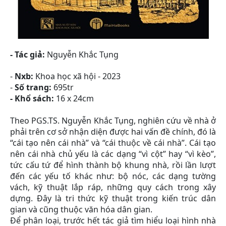
- Tá
c giả:
Nguyễn Khắc Tụng
-
Nxb:
Khoa học xã hội - 2023
-
Số trang:
695tr
- Khổ sách:
16 x 24cm
Theo PGS.TS. Nguyễn Khắc Tụng, nghiên cứu về nhà ở
phải trên cơ sở nhận diện được hai vấn đề chính, đó là
“cái tạo nên cái nhà” và “cái thuộc về cái nhà”. Cái tạo
nên cái nhà chủ yếu là các dạng “vì cột” hay “vì kèo”,
tức cấu tứ để hình thành bộ khung nhà, rồi lần lượt
đến các yếu tố khác như: bộ nóc, các dạng tường
vách, kỹ thuật lắp ráp, những quy cách trong xây
dựng. Đây là tri thức kỹ thuật trong kiến trúc dân
gian và cũng thuộc văn hóa dân gian.
Để phân loại, trước hết tác giả tìm hiểu loại hình nhà