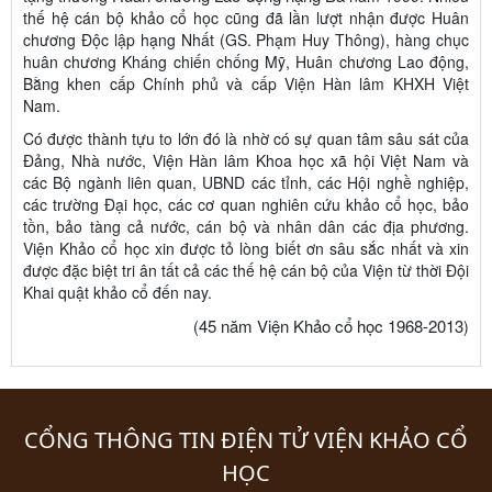
thế hệ cán bộ khảo cổ học cũng đã lần lượt nhận được Huân
chương Độc lập hạng Nhất (GS. Phạm Huy Thông), hàng chục
huân chương Kháng chiến chống Mỹ, Huân chương Lao động,
Bằng khen cấp Chính phủ và cấp Viện Hàn lâm KHXH Việt
Nam.
Có được thành tựu to lớn đó là nhờ có sự quan tâm sâu sát của
Đảng, Nhà nước, Viện Hàn lâm Khoa học xã hội Việt Nam và
các Bộ ngành liên quan, UBND các tỉnh, các Hội nghề nghiệp,
các trường Đại học, các cơ quan nghiên cứu khảo cổ học, bảo
tồn, bảo tàng cả nước, cán bộ và nhân dân các địa phương.
Viện Khảo cổ học xin được tỏ lòng biết ơn sâu sắc nhất và xin
được đặc biệt tri ân tất cả các thế hệ cán bộ của Viện từ thời Đội
Khai quật khảo cổ đến nay.
45 năm Viện Khảo cổ học 1968-2013
(
)
CỔNG THÔNG TIN ĐIỆN TỬ VIỆN KHẢO CỔ
HỌC