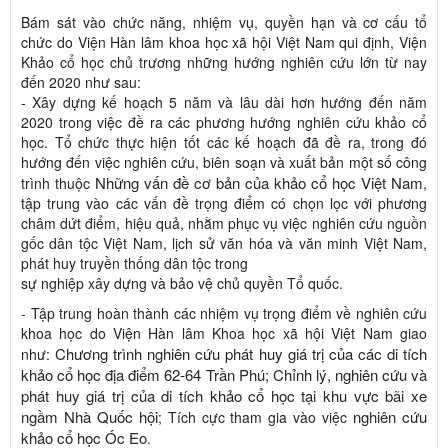
Bám sát vào chức năng, nhiệm vụ, quyền hạn và cơ cấu tổ
chức do Viện Hàn lâm khoa học xã hội Việt Nam qui định, Viện
Khảo cổ học chủ trương những hướng nghiên cứu lớn từ nay
đến 2020 như sau:
- Xây dựng kế hoạch 5 năm và lâu dài hơn hướng đến năm
2020 trong việc đề ra các phương hướng nghiên cứu khảo cổ
học. Tổ chức thực hiện tốt các kế hoạch đã đề ra, trong đó
hướng đến việc nghiên cứu, biên soạn và xuất bản một số công
Những vấn đề cơ bản của khảo cổ học Việt
Nam
trình thuộc
,
tập trung vào các vấn đề trọng điểm có chọn lọc với phương
châm dứt điểm, hiệu quả, nhằm phục vụ việc nghiên cứu nguồn
gốc dân tộc Việt Nam, lịch sử văn hóa và văn minh Việt Nam,
phát huy truyền thống dân tộc trong
sự nghiệp xây dựng và bảo vệ chủ quyền Tổ quốc.
- Tập trung hoàn thành các nhiệm vụ trọng điểm về nghiên cứu
khoa học do Viện Hàn lâm Khoa học xã hội Việt Nam giao
Chương trình
nghiên cứu phát huy giá trị của các di tích
như:
khảo cổ học địa điểm 62-64 Trần
Phú; Chỉnh lý, nghiên cứu và
phát huy giá trị của di tích khảo cổ học tại khu
vực bãi xe
ngầm Nhà Quốc hội
nghiên cứu
; Tích cực tham gia vào việc
khảo
cổ học Óc Eo
.