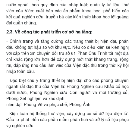
nước ngoài theo quy định của pháp luật; quản lý tư liệu, thư
viện của Viện; xuất bản các ấn phẩm khoa học, phổ biến các
kết quả nghiên cứu, truyền bá các kiến thức khoa học tới quảng
đại quần chúng.
2.3. Về công tác phát triển cơ sở hạ tầng:
- Chỉnh trang và tăng cường các trang thiết bị hiện đại, phấn
đấu không tụt hậu so với khu vực. Nếu có điều kiện sẽ kiến nghị
với cấp trên xin chuyển đổi trụ sở 61 Phan Chu Trinh tới một địa
chỉ khác rộng lớn hơn để xây dựng mới thật khang trang, rộng
rãi, đáp ứng nhu cầu làm việc của Viện đặc thù trong thời kỳ hội
nhập toàn cầu.
- Đặc biệt chú ý trang thiết bị hiện đại cho các phòng chuyên
ngành rất đặc thù của Viện là: Phòng Nghiên cứu Khảo cổ học
dưới nước, Phòng Nghiên cứu Con người và môi trường cổ,
Phòng Xét nghiệm và xác định
niên đại, Phòng Vẽ và phục chế, Phòng Ảnh.
- Kiện toàn hệ thống thư viện; xây dựng cơ sở dữ liệu điện tử.
Đầu tư phát triển các phần mềm phân tích và xử lý số liệu phục
vụ nghiên cứu.