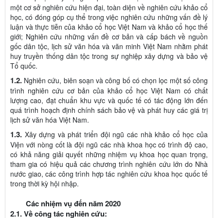
một cơ sở nghiên cứu hiện đại, toàn diện về nghiên cứu khảo cổ
học, có đóng góp cụ thể trong việc nghiên cứu những vấn đề lý
luận và thực tiễn của khảo cổ học Việt Nam và khảo cổ học thế
giới; Nghiên cứu những vấn đề cơ bản và cấp bách về nguồn
gốc dân tộc, lịch sử văn hóa và văn minh Việt Nam nhằm phát
huy truyền thống dân tộc trong sự nghiệp xây dựng và bảo vệ
Tổ quốc.
1.2.
Nghiên cứu, biên soạn và công bố có chọn lọc một số công
trình nghiên cứu cơ bản của khảo cổ học Việt Nam có chất
lượng cao, đạt chuẩn khu vực và quốc tế có tác động lớn đến
quá trình hoạch định chính sách bảo vệ và phát huy các giá trị
lịch sử văn hóa Việt Nam.
1.3.
Xây dựng và phát triển đội ngũ các nhà khảo cổ học của
Viện với nòng cốt là đội ngũ các nhà khoa học có trình độ cao,
có khả năng giải quyết những nhiệm vụ khoa học quan trọng,
tham gia có hiệu quả các chương trình nghiên cứu lớn do Nhà
nước giao, các công trình hợp tác nghiên cứu khoa học quốc tế
trong thời kỳ hội nhập.
Các nhiệm vụ đến năm 2020
2.1. Về công tác nghiên cứu: