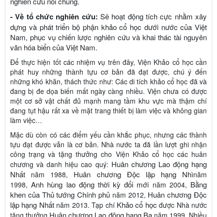
nghiên cứu nói chung.
- Về tổ chức nghiên cứu:
Sẽ hoạt động tích cực nhằm xây
dựng và
phát triển bộ phận khảo cổ học dưới nước của Việt
Nam, phục vụ chiến lược
nghiên cứu và khai thác tài nguyên
văn hóa biển của Việt Nam.
Để thực hiện tốt các nhiệm vụ trên đây, Viện Khảo cổ học cần
phát huy những thành tựu cơ bản đã đạt được, chú ý đến
những khó khăn, thách thức như: Các di tích khảo cổ học đã và
đang bị đe dọa biến mất ngày càng nhiều. Viện chưa có được
một cơ sở vật chất đủ mạnh mang tầm khu vực mà thậm chí
đang tụt hậu rất xa về mặt trang thiết bị làm việc và không gian
làm việc…
Mặc dù còn có các điểm yếu cần khắc phục, nhưng các thành
tựu đạt được vẫn là cơ bản. Nhà nước ta đã lần lượt ghi nhận
công trạng và tặng thưởng cho Viện Khảo cổ học các huân
Huân
chương Lao động hạng
chương và danh hiệu cao quý:
Nhất
Huân chương Độc lập hạng Nhì
năm 1988,
năm
Anh hùng lao động thời kỳ đổi mới
Bằng
1998,
năm 2004,
khen của Thủ
tướng Chính phủ
Huân chương Độc
năm 2012,
lập hạng Nhất
Khảo cổ học
năm 2013. Tạp chí
được Nhà nước
Huân chương Lao động
hạng Ba
tặng thưởng
năm 1999. Nhiều