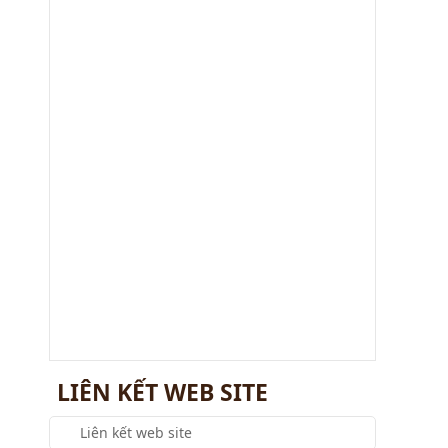
Viện Khảo cổ học tổ chức Hội nghị
nghiên cứu, học tập, quán triệt và triển
khai thực hiện Nghị
Viện Khảo cổ học làm việc với Đoàn
kiểm tra công tác văn thư, lưu trữ và
bảo vệ bí mật nhà nước năm
LIÊN KẾT WEB SITE