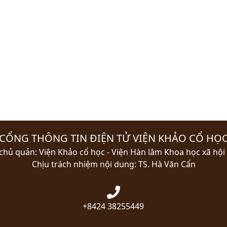
CỔNG THÔNG TIN ĐIỆN TỬ VIỆN KHẢO CỔ HỌ
chủ quản: Viện Khảo cổ học - Viện Hàn lâm Khoa học xã hội
Chịu trách nhiệm nội dung: TS. Hà Văn Cẩn
+8424 38255449