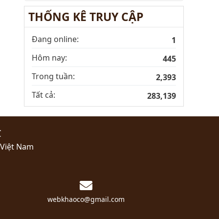
THỐNG KÊ TRUY CẬP
Đang online:
1
Hôm nay:
445
Trong tuần:
2,393
Tất cả:
283,139
C
 Việt Nam
webkhaoco@gmail.com