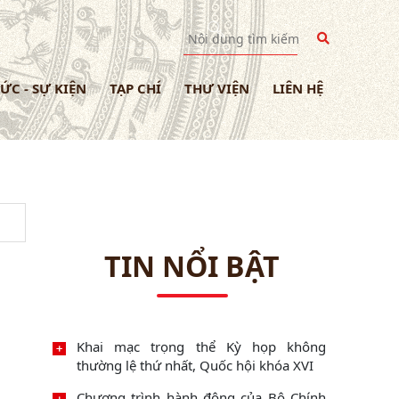
TỨC - SỰ KIỆN
TẠP CHÍ
THƯ VIỆN
LIÊN HỆ
TIN NỔI BẬT
Khai mạc trọng thể Kỳ họp không
thường lệ thứ nhất, Quốc hội khóa XVI
Chương trình hành động của Bộ Chính