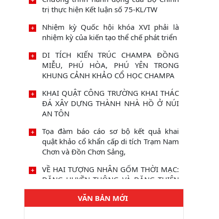
trị thực hiện Kết luận số 75-KL/TW
Nhiệm kỳ Quốc hội khóa XVI phải là
nhiệm kỳ của kiến tạo thể chế phát triển
DI TÍCH KIẾN TRÚC CHAMPA ĐỒNG
MIỄU, PHÚ HÒA, PHÚ YÊN TRONG
KHUNG CẢNH KHẢO CỔ HỌC CHAMPA
KHAI QUẬT CÔNG TRƯỜNG KHAI THÁC
ĐÁ XÂY DỰNG THÀNH NHÀ HỒ Ở NÚI
AN TÔN
Tọa đàm báo cáo sơ bộ kết quả khai
quật khảo cổ khẩn cấp di tích Trạm Nam
Chơn và Đồn Chơn Sảng,
VỀ HAI TƯỢNG NHÂN GỐM THỜI MẠC:
ĐẶNG HUYỀN THÔNG VÀ ĐẶNG THIỆN
SỸ
VĂN BẢN MỚI
Sách Trống đồng Việt Nam