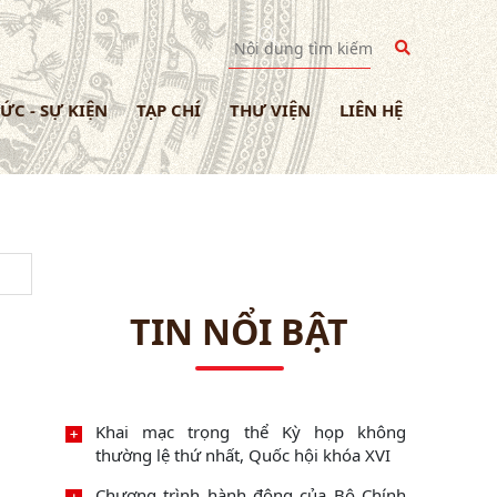
TỨC - SỰ KIỆN
TẠP CHÍ
THƯ VIỆN
LIÊN HỆ
TIN NỔI BẬT
Khai mạc trọng thể Kỳ họp không
thường lệ thứ nhất, Quốc hội khóa XVI
Chương trình hành động của Bộ Chính