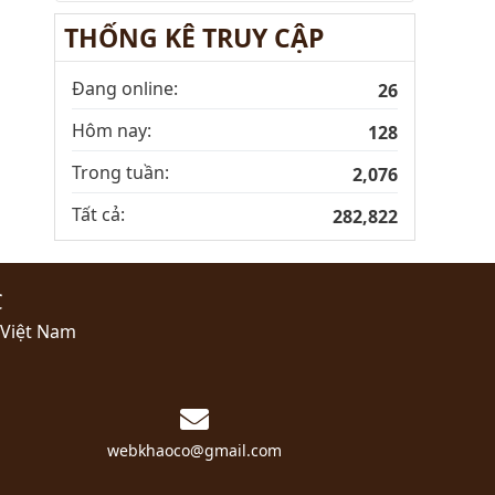
THỐNG KÊ TRUY CẬP
Đang online:
26
Hôm nay:
128
Trong tuần:
2,076
Tất cả:
282,822
C
 Việt Nam
webkhaoco@gmail.com