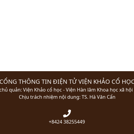
CỔNG THÔNG TIN ĐIỆN TỬ VIỆN KHẢO CỔ HỌ
chủ quản: Viện Khảo cổ học - Viện Hàn lâm Khoa học xã hội
Chịu trách nhiệm nội dung: TS. Hà Văn Cẩn
+8424 38255449