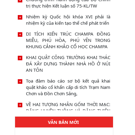
trị thực hiện Kết luận số 75-KL/TW
Nhiệm kỳ Quốc hội khóa XVI phải là
nhiệm kỳ của kiến tạo thể chế phát triển
DI TÍCH KIẾN TRÚC CHAMPA ĐỒNG
MIỄU, PHÚ HÒA, PHÚ YÊN TRONG
KHUNG CẢNH KHẢO CỔ HỌC CHAMPA
KHAI QUẬT CÔNG TRƯỜNG KHAI THÁC
ĐÁ XÂY DỰNG THÀNH NHÀ HỒ Ở NÚI
AN TÔN
Tọa đàm báo cáo sơ bộ kết quả khai
quật khảo cổ khẩn cấp di tích Trạm Nam
Chơn và Đồn Chơn Sảng,
VỀ HAI TƯỢNG NHÂN GỐM THỜI MẠC:
ĐẶNG HUYỀN THÔNG VÀ ĐẶNG THIỆN
SỸ
VĂN BẢN MỚI
Sách Trống đồng Việt Nam