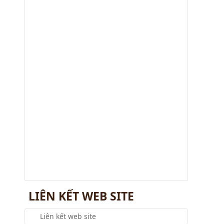
Viện Khảo cổ học tổ chức Hội nghị
nghiên cứu, học tập, quán triệt và triển
khai thực hiện Nghị
Viện Khảo cổ học làm việc với Đoàn
kiểm tra công tác văn thư, lưu trữ và
bảo vệ bí mật nhà nước năm
LIÊN KẾT WEB SITE