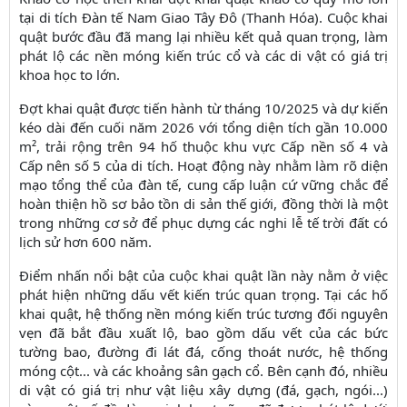
tại di tích Đàn tế Nam Giao Tây Đô (Thanh Hóa). Cuộc khai
quật bước đầu đã mang lại nhiều kết quả quan trọng, làm
phát lộ các nền móng kiến trúc cổ và các di vật có giá trị
khoa học to lớn.
Đợt khai quật được tiến hành từ tháng 10/2025 và dự kiến
kéo dài đến cuối năm 2026 với tổng diện tích gần 10.000
m², trải rộng trên 94 hố thuộc khu vực Cấp nền số 4 và
Cấp nên số 5 của di tích. Hoạt động này nhằm làm rõ diện
mạo tổng thể của đàn tế, cung cấp luận cứ vững chắc để
hoàn thiện hồ sơ bảo tồn di sản thế giới, đồng thời là một
trong những cơ sở để phục dựng các nghi lễ tế trời đất có
lịch sử hơn 600 năm.
Điểm nhấn nổi bật của cuộc khai quật lần này nằm ở việc
phát hiện những dấu vết kiến trúc quan trọng. Tại các hố
khai quật, hệ thống nền móng kiến trúc tương đối nguyên
vẹn đã bắt đầu xuất lộ, bao gồm dấu vết của các bức
tường bao, đường đi lát đá, cống thoát nước, hệ thống
móng cột... và các khoảng sân gạch cổ. Bên cạnh đó, nhiều
di vật có giá trị như vật liệu xây dựng (đá, gạch, ngói...)