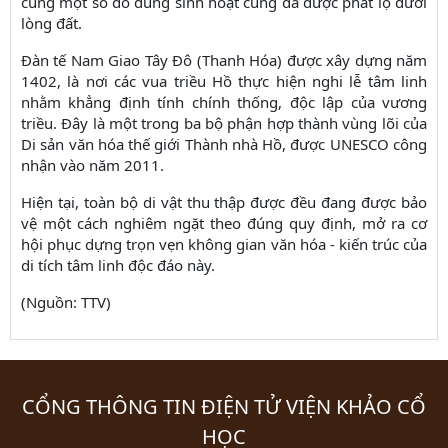
cùng một số đồ dùng sinh hoạt cũng đã được phát lộ dưới
lòng đất.
Đàn tế Nam Giao Tây Đô (Thanh Hóa) được xây dựng năm
1402, là nơi các vua triều Hồ thực hiện nghi lễ tâm linh
nhằm khẳng định tính chính thống, độc lập của vương
triều. Đây là một trong ba bộ phận hợp thành vùng lõi của
Di sản văn hóa thế giới Thành nhà Hồ, được UNESCO công
nhận vào năm 2011.
Hiện tại, toàn bộ di vật thu thập được đều đang được bảo
vệ một cách nghiêm ngặt theo đúng quy định, mở ra cơ
hội phục dựng trọn vẹn không gian văn hóa - kiến trúc của
di tích tâm linh độc đáo này.
(Nguồn: TTV)
CỔNG THÔNG TIN ĐIỆN TỬ VIỆN KHẢO CỔ
HỌC