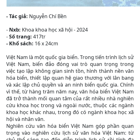
-
Tác giả:
Nguyễn Chí Bền
-
Nxb:
Khoa khoa học xã hội - 2024
-
Số trang:
417tr
- Khổ sách:
16 x 24cm
Việt Nam là một quốc gia biển. Trong tiến trình lịch sử
Việt Nam, biển đảo đóng vai trò quan trọng trong
việc tạo lập không gian sinh tồn, hình thành nền văn
hóa biển, thiết lập quan hệ giao thương với lân bang
và xác lập chủ quyền và an ninh biển quốc gia. Chính
vì thế, từ hàng trăm năm nay, văn hóa biển Việt Nam
đã trở thành mối quan tâm của rất nhiều nhà nghiên
cứu khoa học trong và ngoài nước, thuộc các ngành
khoa học khác nhau, trong đó có ngành khoa học xã
hội và nhân văn.
Nghiên cứu văn hóa biển Việt Nam góp phần quan
trọng vào nghiên cứu lịch sử văn hóa Việt Nam: từ
chủ thể sáng tạo đến diễn trình lịch sử rồi tính đa