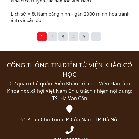
Nhà ở cổ truyền các dân tộc Việt Nam
Lịch sử Việt Nam bằng hình - gần 2000 minh họa tranh
ảnh và bản đồ
1
2
3
4
5
...
CỔNG THÔNG TIN ĐIỆN TỬ VIỆN KHẢO CỔ
HỌC
Cơ quan chủ quản: Viện Khảo cổ học - Viện Hàn lâm
Khoa học xã hội Việt Nam
Chịu trách nhiệm nội dung:
TS. Hà Văn Cẩn
61 Phan Chu Trinh, P. Cửa Nam, TP. Hà Nội