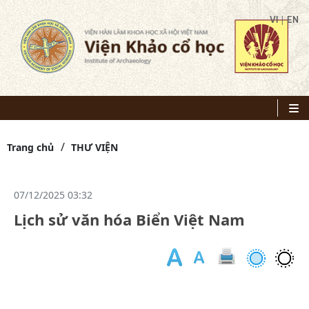
|
VI
EN
Trang chủ
THƯ VIỆN
07/12/2025 03:32
Lịch sử văn hóa Biển Việt Nam
-
Tá
gi
N