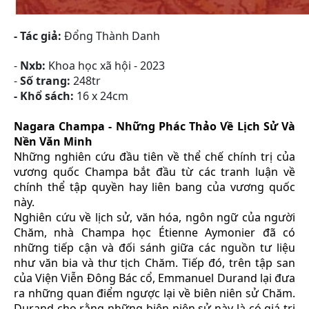
- Tác giả:
Đ
ổng Thành Danh
-
Nxb:
Khoa học xã hội - 2023
-
Số trang:
248tr
- Khổ sách:
16 x 24cm
Nagara Champa - Những Phác Thảo Về Lịch Sử Và
Nền Văn Minh
Những nghiên cứu đầu tiên về thể chế chính trị của
vương quốc Champa bắt đầu từ các tranh luận về
chính thể tập quyền hay liên bang của vương quốc
này.
Nghiên cứu về lịch sử, văn hóa, ngôn ngữ của người
Chăm, nhà Champa học Étienne Aymonier đã có
những tiếp cận và đối sánh giữa các nguồn tư liệu
như văn bia và thư tịch Chăm. Tiếp đó, trên tập san
của Viện Viễn Đông Bác cổ, Emmanuel Durand lại đưa
ra những quan điểm ngược lại về biên niên sử Chăm.
Durand cho rằng những biên niên sử này là có giá trị