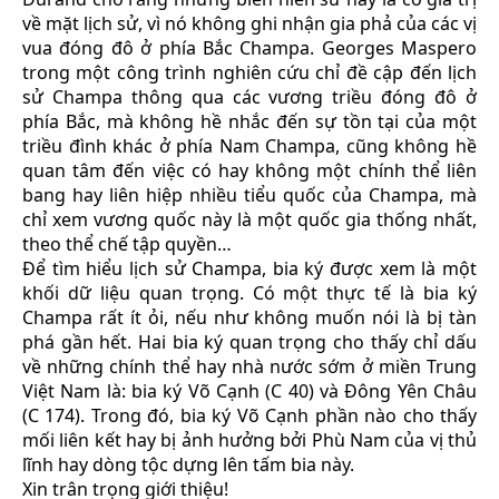
về mặt lịch sử, vì nó không ghi nhận gia phả của các vị
vua đóng đô ở phía Bắc Champa. Georges Maspero
trong một công trình nghiên cứu chỉ đề cập đến lịch
sử Champa thông qua các vương triều đóng đô ở
phía Bắc, mà không hề nhắc đến sự tồn tại của một
triều đình khác ở phía Nam Champa, cũng không hề
quan tâm đến việc có hay không một chính thể liên
bang hay liên hiệp nhiều tiểu quốc của Champa, mà
chỉ xem vương quốc này là một quốc gia thống nhất,
theo thể chế tập quyền…
Để tìm hiểu lịch sử Champa, bia ký được xem là một
khối dữ liệu quan trọng. Có một thực tế là bia ký
Champa rất ít ỏi, nếu như không muốn nói là bị tàn
phá gần hết. Hai bia ký quan trọng cho thấy chỉ dấu
về những chính thể hay nhà nước sớm ở miền Trung
Việt Nam là: bia ký Võ Cạnh (C 40) và Đông Yên Châu
(C 174). Trong đó, bia ký Võ Cạnh phần nào cho thấy
mối liên kết hay bị ảnh hưởng bởi Phù Nam của vị thủ
lĩnh hay dòng tộc dựng lên tấm bia này.
Xin trân trọng giới thiệu!