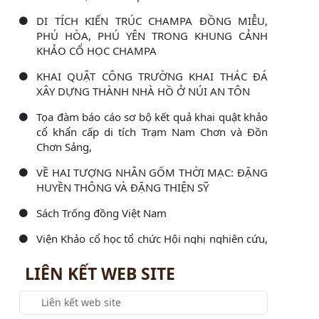
DI TÍCH KIẾN TRÚC CHAMPA ĐỒNG MIỄU,
PHÚ HÒA, PHÚ YÊN TRONG KHUNG CẢNH
KHẢO CỔ HỌC CHAMPA
KHAI QUẬT CÔNG TRƯỜNG KHAI THÁC ĐÁ
XÂY DỰNG THÀNH NHÀ HỒ Ở NÚI AN TÔN
Tọa đàm báo cáo sơ bộ kết quả khai quật khảo
cổ khẩn cấp di tích Trạm Nam Chơn và Đồn
Chơn Sảng,
VỀ HAI TƯỢNG NHÂN GỐM THỜI MẠC: ĐẶNG
HUYỀN THÔNG VÀ ĐẶNG THIỆN SỸ
Sách Trống đồng Việt Nam
Viện Khảo cổ học tổ chức Hội nghị nghiên cứu,
học tập, quán triệt và triển khai thực hiện Nghị
LIÊN KẾT WEB SITE
Viện Khảo cổ học làm việc với Đoàn kiểm tra
công tác văn thư, lưu trữ và bảo vệ bí mật nhà
nước năm