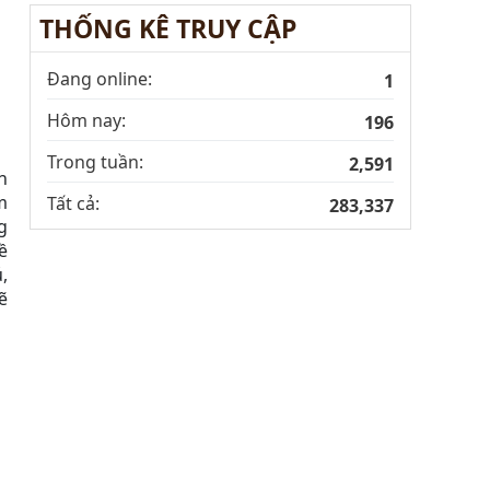
THỐNG KÊ TRUY CẬP
Đang online:
1
Hôm nay:
196
Trong tuần:
2,591
n
m
Tất cả:
283,337
g
ề
,
ẽ