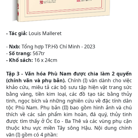
- Tá
c giả:
Louis Malleret
-
Nxb:
Tổng hợp TP.Hồ Chí Minh - 2023
-
Số trang:
567tr
- Khổ sách:
16 x 24cm
Tập 3 - Văn hóa Phù Nam được chia làm 2 quyển
(chính văn và phụ bản).
Chính (I) văn dành cho việc
khảo cứu, miêu tả các bộ sưu tập hiện vật trang sức
bằng vàng, tiền kim loại, các đồ tạo tác bằng thủy
tinh, ngọc bích và những nghiên cứu về đặc tính dân
tộc Phù Nam. Phụ bản (II) bao gồm hình ảnh và chú
thích về các sản phẩm kim hoàn, đá quý, thủy tinh
được tìm thấy ở Óc Eo - Ba Thê và các vùng phụ cận
thuộc khu vực miền Tây sông Hậu. Nội dung chính
văn (I) gồm có 4 phần: