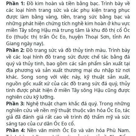
Phần 1:
Đồ kim hoàn và tiền bằng bạc. Trình bày về
các loại hình trang sức và các phụ kiện trang phục
được làm bằng vàng, tiền, trang sức bằng bạc và
những phát hiện chứng tích nghề kim hoàn ở khu vực
miền Tây sông Hậu mà trung tâm là khu đô thị cổ Óc
Eo (thuộc thị trấn Óc Eo, huyện Thoại Sơn, tỉnh An
Giang ngày nay).
Phần 2:
Đồ trang sức và đồ thủy tinh màu. Trình bày
về các loại hình đồ trang sức được chế tác bằng đá
quý và thủy tinh, bao gồm các sản phẩm sản xuất tại
địa phương và sản xuất thương mại du nhập từ nơi
khác. Song song với việc này, kỹ thuật sản xuất,
nguồn gốc xuất xứ của các đồ trang sức đá quý, thủy
tinh được phát hiện ở miền Tây sông Hậu cũng được
nghiên cứu kỹ lưỡng.
Phần 3:
Nghệ thuật chạm khắc đá quý. Trong những
nghiên cứu về nền mỹ thuật thuộc văn hóa Óc Eo, tác
giả đã đánh giá rất cao về trình độ thẩm mỹ và sức
sáng tạo của cư dân Óc Eo cổ.
Phần 4:
Nền văn minh Óc Eo và văn hóa Phù Nam.