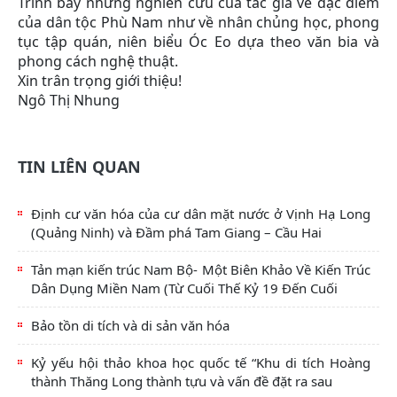
Trình bày những nghiên cứu của tác giả về đặc điểm
của dân tộc Phù Nam như về nhân chủng học, phong
tục tập quán, niên biểu Óc Eo dựa theo văn bia và
phong cách nghệ thuật.
Xin trân trọng giới thiệu!
Ngô Thị Nhung
TIN LIÊN QUAN
Định cư văn hóa của cư dân mặt nước ở Vịnh Hạ Long
(Quảng Ninh) và Đầm phá Tam Giang – Cầu Hai
Tản mạn kiến trúc Nam Bộ- Một Biên Khảo Về Kiến Trúc
Dân Dụng Miền Nam (Từ Cuối Thế Kỷ 19 Đến Cuối
Bảo tồn di tích và di sản văn hóa
Kỷ yếu hội thảo khoa học quốc tế “Khu di tích Hoàng
thành Thăng Long thành tựu và vấn đề đặt ra sau