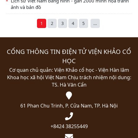
Lịch sử Việt Nam bằng hình - gần 2000 minh họa tranh
ảnh và bản đồ
1
2
3
4
5
...
CỔNG THÔNG TIN ĐIỆN TỬ VIỆN KHẢO CỔ
HỌC
Cơ quan chủ quản: Viện Khảo cổ học - Viện Hàn lâm
Khoa học xã hội Việt Nam
Chịu trách nhiệm nội dung:
TS. Hà Văn Cẩn
61 Phan Chu Trinh, P. Cửa Nam, TP. Hà Nội
+8424 38255449