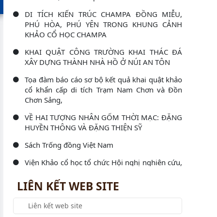
DI TÍCH KIẾN TRÚC CHAMPA ĐỒNG MIỄU,
PHÚ HÒA, PHÚ YÊN TRONG KHUNG CẢNH
KHẢO CỔ HỌC CHAMPA
KHAI QUẬT CÔNG TRƯỜNG KHAI THÁC ĐÁ
XÂY DỰNG THÀNH NHÀ HỒ Ở NÚI AN TÔN
Tọa đàm báo cáo sơ bộ kết quả khai quật khảo
cổ khẩn cấp di tích Trạm Nam Chơn và Đồn
Chơn Sảng,
VỀ HAI TƯỢNG NHÂN GỐM THỜI MẠC: ĐẶNG
HUYỀN THÔNG VÀ ĐẶNG THIỆN SỸ
Sách Trống đồng Việt Nam
Viện Khảo cổ học tổ chức Hội nghị nghiên cứu,
học tập, quán triệt và triển khai thực hiện Nghị
LIÊN KẾT WEB SITE
Viện Khảo cổ học làm việc với Đoàn kiểm tra
công tác văn thư, lưu trữ và bảo vệ bí mật nhà
nước năm