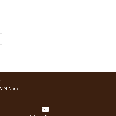
C
 Việt Nam