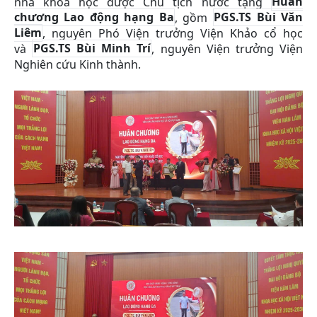
nhà khoa học được Chủ tịch nước tặng
Huân
chương Lao động hạng Ba
, gồm
PGS.TS Bùi Văn
Liêm
, nguyên Phó Viện trưởng Viện Khảo cổ học
và
PGS.TS Bùi Minh Trí
, nguyên Viện trưởng Viện
Nghiên cứu Kinh thành.