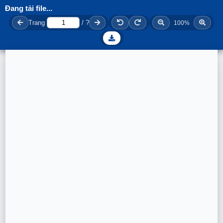
Đang tải file...
Trang
/
?
100%