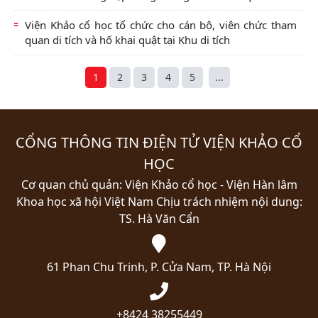
Viện Khảo cổ học tổ chức cho cán bộ, viên chức tham
quan di tích và hố khai quật tại Khu di tích
1
2
3
4
5
...
CỔNG THÔNG TIN ĐIỆN TỬ VIỆN KHẢO CỔ
HỌC
Cơ quan chủ quản: Viện Khảo cổ học - Viện Hàn lâm
Khoa học xã hội Việt Nam
Chịu trách nhiệm nội dung:
TS. Hà Văn Cẩn
61 Phan Chu Trinh, P. Cửa Nam, TP. Hà Nội
+8424 38255449