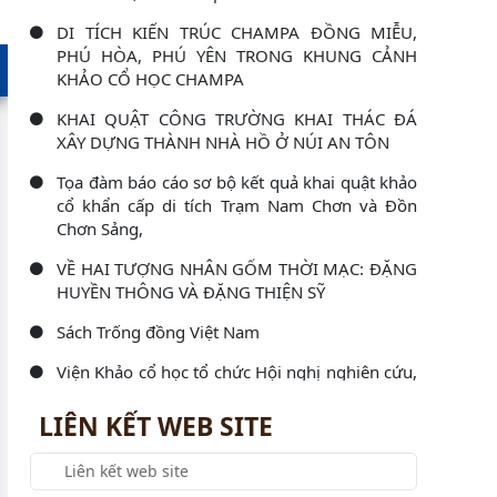
DI TÍCH KIẾN TRÚC CHAMPA ĐỒNG MIỄU,
PHÚ HÒA, PHÚ YÊN TRONG KHUNG CẢNH
KHẢO CỔ HỌC CHAMPA
KHAI QUẬT CÔNG TRƯỜNG KHAI THÁC ĐÁ
XÂY DỰNG THÀNH NHÀ HỒ Ở NÚI AN TÔN
Tọa đàm báo cáo sơ bộ kết quả khai quật khảo
cổ khẩn cấp di tích Trạm Nam Chơn và Đồn
Chơn Sảng,
VỀ HAI TƯỢNG NHÂN GỐM THỜI MẠC: ĐẶNG
HUYỀN THÔNG VÀ ĐẶNG THIỆN SỸ
Sách Trống đồng Việt Nam
Viện Khảo cổ học tổ chức Hội nghị nghiên cứu,
học tập, quán triệt và triển khai thực hiện Nghị
LIÊN KẾT WEB SITE
Viện Khảo cổ học làm việc với Đoàn kiểm tra
công tác văn thư, lưu trữ và bảo vệ bí mật nhà
nước năm