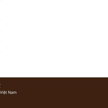
C
 Việt Nam