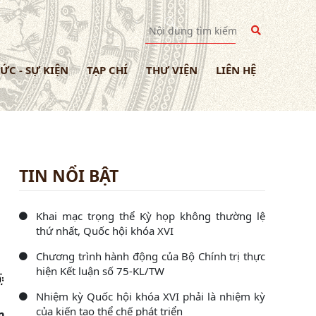
TỨC - SỰ KIỆN
TẠP CHÍ
THƯ VIỆN
LIÊN HỆ
TIN NỔI BẬT
Khai mạc trọng thể Kỳ họp không thường lệ
thứ nhất, Quốc hội khóa XVI
Chương trình hành động của Bộ Chính trị thực
hiện Kết luận số 75-KL/TW
Nhiệm kỳ Quốc hội khóa XVI phải là nhiệm kỳ
của kiến tạo thể chế phát triển
m