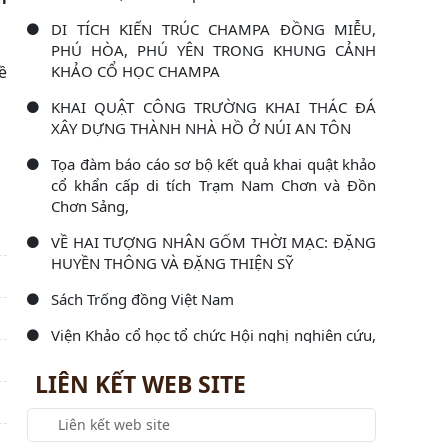
DI TÍCH KIẾN TRÚC CHAMPA ĐỒNG MIỄU,
PHÚ HÒA, PHÚ YÊN TRONG KHUNG CẢNH
ề
KHẢO CỔ HỌC CHAMPA
KHAI QUẬT CÔNG TRƯỜNG KHAI THÁC ĐÁ
XÂY DỰNG THÀNH NHÀ HỒ Ở NÚI AN TÔN
Tọa đàm báo cáo sơ bộ kết quả khai quật khảo
cổ khẩn cấp di tích Trạm Nam Chơn và Đồn
Chơn Sảng,
VỀ HAI TƯỢNG NHÂN GỐM THỜI MẠC: ĐẶNG
HUYỀN THÔNG VÀ ĐẶNG THIỆN SỸ
Sách Trống đồng Việt Nam
Viện Khảo cổ học tổ chức Hội nghị nghiên cứu,
học tập, quán triệt và triển khai thực hiện Nghị
LIÊN KẾT WEB SITE
Viện Khảo cổ học làm việc với Đoàn kiểm tra
công tác văn thư, lưu trữ và bảo vệ bí mật nhà
nước năm