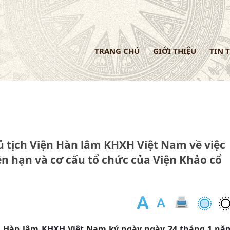
TRANG CHỦ
GIỚI THIỆU
TIN 
 tịch Viện Hàn lâm KHXH Việt Nam về việc
n hạn và cơ cấu tổ chức của Viện Khảo cổ
n Hàn lâm KHXH Việt Nam ký ngày ngày 24 tháng 1 nă