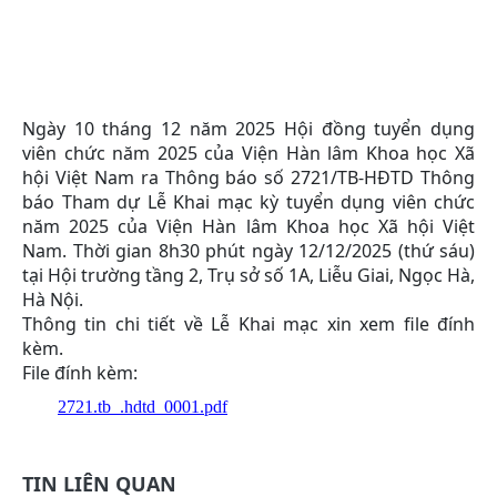
hộ
Vi
N
Ngày 10 tháng 12 năm 2025 Hội đồng tuyển dụng
viên chức năm 2025 của Viện Hàn lâm Khoa học Xã
hội Việt Nam ra Thông báo số 2721/TB-HĐTD Thông
báo Tham dự Lễ Khai mạc kỳ tuyển dụng viên chức
năm 2025 của Viện Hàn lâm Khoa học Xã hội Việt
Nam. Thời gian 8h30 phút ngày 12/12/2025 (thứ sáu)
tại Hội trường tầng 2, Trụ sở số 1A, Liễu Giai, Ngọc Hà,
Hà Nội.
Thông tin chi tiết về Lễ Khai mạc xin xem file đính
kèm.
File đính kèm:
2721.tb_.hdtd_0001.pdf
TIN LIÊN QUAN