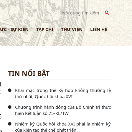
TỨC - SỰ KIỆN
TẠP CHÍ
THƯ VIỆN
LIÊN HỆ
TIN NỔI BẬT
g
Khai mạc trọng thể Kỳ họp không thường lệ
t
thứ nhất, Quốc hội khóa XVI
Chương trình hành động của Bộ Chính trị thực
hiện Kết luận số 75-KL/TW
Nhiệm kỳ Quốc hội khóa XVI phải là nhiệm kỳ
của kiến tạo thể chế phát triển
g