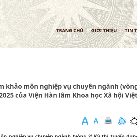
TRANG CHỦ
GIỚI THIỆU
TIN 
am khảo môn nghiệp vụ chuyên ngành (vòn
2025 của Viện Hàn lâm Khoa học Xã hội Việ
ôn nghiệp vụ chuyên ngành (vòng 2) Kỳ thi tuyển dụn