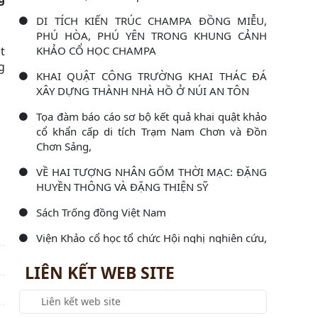
DI TÍCH KIẾN TRÚC CHAMPA ĐỒNG MIỄU,
PHÚ HÒA, PHÚ YÊN TRONG KHUNG CẢNH
t
KHẢO CỔ HỌC CHAMPA
g
KHAI QUẬT CÔNG TRƯỜNG KHAI THÁC ĐÁ
XÂY DỰNG THÀNH NHÀ HỒ Ở NÚI AN TÔN
Tọa đàm báo cáo sơ bộ kết quả khai quật khảo
cổ khẩn cấp di tích Trạm Nam Chơn và Đồn
Chơn Sảng,
VỀ HAI TƯỢNG NHÂN GỐM THỜI MẠC: ĐẶNG
HUYỀN THÔNG VÀ ĐẶNG THIỆN SỸ
Sách Trống đồng Việt Nam
Viện Khảo cổ học tổ chức Hội nghị nghiên cứu,
học tập, quán triệt và triển khai thực hiện Nghị
LIÊN KẾT WEB SITE
Viện Khảo cổ học làm việc với Đoàn kiểm tra
công tác văn thư, lưu trữ và bảo vệ bí mật nhà
nước năm