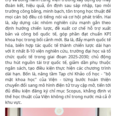
đoàn kết, hiệu quả, ổn định sau sáp nhập, tạo môi
trường công bằng, minh bạch, tôn trọng học thuật để
mọi cán bộ đều có tiếng nói và cơ hội phát triển. Hai
là, xây dựng các nhóm nghiên cứu mạnh gắn theo
định hướng chiến lược, đề xuất cơ chế hỗ trợ xuất
bản và công bố quốc tế, góp phần đạt chuẩn KPI
khoa học trong bối cảnh mới. Ba là, đẩy mạnh quốc tế
hóa, biến hợp tác quốc tế thành chiến lược dài hạn
với ít nhất 8-10 viện nghiên cứu, trường đại học và tổ
chức quốc tế trong giai đoạn 2025-2030; chủ động
thu hút nguồn tài trợ quốc tế, giảm dần phụ thuộc
ngân sách, tạo điều kiện thực hiện các chương trình
dài hạn. Bốn là, nâng tầm Tạp chí Khảo cổ học - "bộ
mặt khoa học" của Viện - từng bước hoàn thiện
chuyển đổi sang mô hình điện tử truy cập mở, tiến tới
đủ điều kiện đăng ký chỉ mục Scopus, khẳng định vị
thế học thuật của Viện không chỉ trong nước mà cả ở
khu vực.