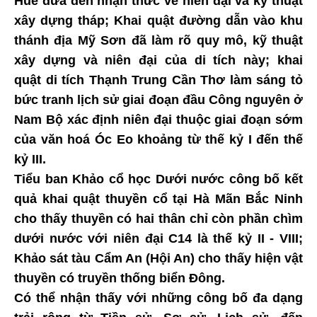
Huế đưa đến nhận thức về niên đại và kỹ thuật
xây dựng tháp; Khai quật đường dẫn vào khu
thánh địa Mỹ Sơn đã làm rõ quy mô, kỹ thuật
xây dựng và niên đại của di tích này; khai
quật di tích Thạnh Trung Cần Thơ làm sáng tỏ
bức tranh lịch sử giai đoạn đầu Công nguyên ở
Nam Bộ xác định niên đại thuộc giai đoạn sớm
của văn hoá Óc Eo khoảng từ thế kỷ I đến thế
kỷ III.
Tiểu ban Khảo cổ học Dưới nước công bố kết
quả khai quật thuyền cổ tại Hà Mãn Bắc Ninh
cho thấy thuyền có hai thân chỉ còn phần chìm
dưới nước với niên đại C14 là thế kỷ II - VIII;
Khảo sát tàu Cẩm An (Hội An) cho thấy hiện vật
thuyền có truyền thống biển Đông.
Có thể nhận thấy với những công bố đa dạng