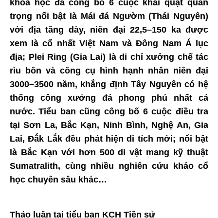
khoa học đã công bố 6 cuộc khai quật quan
trọng nổi bật là Mái đá Ngườm (Thái Nguyên)
với địa tầng dày, niên đại 22,5–150 ka được
xem là cổ nhất Việt Nam và Đông Nam Á lục
địa; Plei Ring (Gia Lai) là di chỉ xưởng chế tác
rìu bôn và công cụ hình hạnh nhân niên đại
3000–3500 năm, khẳng định Tây Nguyên có hệ
thống công xưởng đá phong phú nhất cả
nước. Tiểu ban cũng công bố 6 cuộc điều tra
tại Sơn La, Bắc Kạn, Ninh Bình, Nghệ An, Gia
Lai, Đắk Lắk đều phát hiện di tích mới; nổi bật
là Bắc Kạn với hơn 500 di vật mang kỹ thuật
Sumatralith, cùng nhiều nghiên cứu khảo cổ
học chuyên sâu khác…
Thảo luận tại tiểu ban KCH Tiền sử