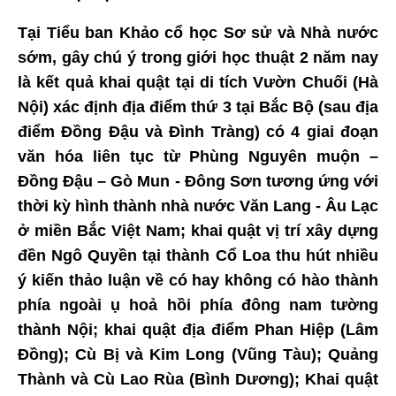
Tại Tiểu ban Khảo cổ học Sơ sử và Nhà nước
sớm, gây chú ý trong giới học thuật 2 năm nay
là kết quả khai quật tại di tích Vườn Chuối (Hà
Nội) xác định địa điểm thứ 3 tại Bắc Bộ (sau địa
điểm Đồng Đậu và Đình Tràng) có 4 giai đoạn
văn hóa liên tục từ Phùng Nguyên muộn –
Đồng Đậu – Gò Mun - Đông Sơn tương ứng với
thời kỳ hình thành nhà nước Văn Lang - Âu Lạc
ở miền Bắc Việt Nam; khai quật vị trí xây dựng
đền Ngô Quyền tại thành Cổ Loa thu hút nhiều
ý kiến thảo luận về có hay không có hào thành
phía ngoài ụ hoả hồi phía đông nam tường
thành Nội; khai quật địa điểm Phan Hiệp (Lâm
Đồng); Cù Bị và Kim Long (Vũng Tàu); Quảng
Thành và Cù Lao Rùa (Bình Dương); Khai quật