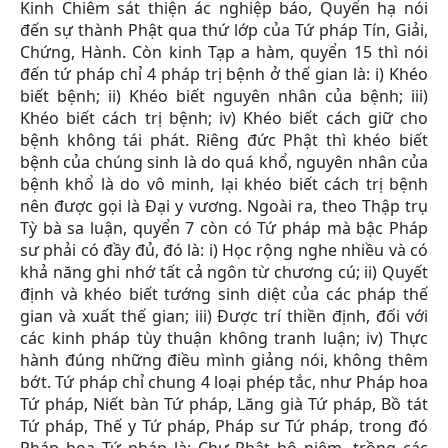
Kinh Chiêm sát thiện ác nghiệp báo, Quyển hạ nói
đến sự thành Phật qua thứ lớp của Tứ pháp Tín, Giải,
Chứng, Hành. Còn kinh Tạp a hàm, quyển 15 thì nói
đến tứ pháp chỉ 4 pháp trị bệnh ở thế gian là: i) Khéo
biết bệnh; ii) Khéo biết nguyên nhân của bệnh; iii)
Khéo biết cách trị bệnh; iv) Khéo biết cách giữ cho
bệnh không tái phát. Riêng đức Phật thì khéo biết
bệnh của chúng sinh là do quá khổ, nguyên nhân của
bệnh khổ là do vô minh, lại khéo biết cách trị bệnh
nên được gọi là Đại y vương. Ngoài ra, theo Thập trụ
Tỳ bà sa luận, quyển 7 còn có Tứ pháp mà bậc Pháp
sư phải có đầy đủ, đó là: i) Học rộng nghe nhiều và có
khả năng ghi nhớ tất cả ngôn từ chương cú; ii) Quyết
định và khéo biết tướng sinh diệt của các pháp thế
gian và xuất thế gian; iii) Được trí thiền định, đối với
các kinh pháp tùy thuận không tranh luận; iv) Thực
hành đúng những điều mình giảng nói, không thêm
bớt. Tứ pháp chỉ chung 4 loại phép tắc, như Pháp hoa
Tứ pháp, Niết bàn Tứ pháp, Lăng già Tứ pháp, Bồ tát
Tứ pháp, Thế y Tứ pháp, Pháp sư Tứ pháp, trong đó
Pháp hoa Tứ pháp là: Chư Phật hộ niệm, trồng các