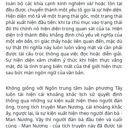
toàn bộ các khía cạnh kinh nghiệm và/ hoặc tồn tại
đều được chuyển thành một yếu tố gọi là
sự hiện diện
.
Hiện diện mô tả về một trạng thái gốc, một trạng thái
phải xuất hiện đầu tiên: khi ta chú mục vào trạng thái
đó thì chính nó hiện diện trong quan sát của ta. Hiện
diện trở thành điều khẳng định chủ yếu về nghĩa của
một
văn bản,
tri giác thấy hoặc liên quan đến, mặc dù
sự thật thì nghĩa này luôn luôn vắng mặt và cần phải
được tái cấu trúc thông qua việc đọc hoặc diễn giải.
Sự hiện diện xâm chiếm ý thức khi hiện thực vắng
mặt, đó là tình trạng biến mất của thế giới hiện thực
sau bức màn ngôn ngữ của văn bản.
Không giống với Ngôn trung tâm luận phương Tây
luôn tái hiện cái khoảng khắc lịch sử quyết định
thông qua những sự kiện xuất hiện theo người đàn
ông, trong tích truyện Man Nương, cái khoảng khắc
ấy, ngược lại, là sự kiện xuất hiện theo người đàn bà -
Man Nương. Vậy thì người đàn bà đầu tiên và cuối
cùng - Man Nương - của tích truyện này đã được tái