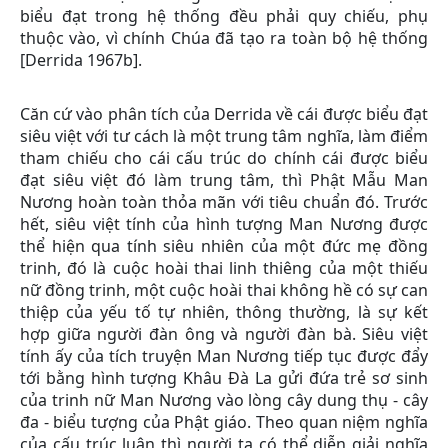
biểu đạt trong hệ thống đều phải quy chiếu, phụ
thuộc vào, vì chính Chúa đã tạo ra toàn bộ hệ thống
[Derrida 1967b].
Căn cứ vào phân tích của Derrida về cái được biểu đạt
siêu việt với tư cách là một trung tâm nghĩa, làm điểm
tham chiếu cho cái cấu trúc do chính cái được biểu
đạt siêu việt đó làm trung tâm, thì Phật Mẫu Man
Nương hoàn toàn thỏa mãn với tiêu chuẩn đó. Trước
hết, siêu việt tính của hình tượng Man Nương được
thể hiện qua tính siêu nhiên của một đức mẹ đồng
trinh, đó là cuộc hoài thai linh thiêng của một thiếu
nữ đồng trinh, một cuộc hoài thai không hề có sự can
thiệp của yếu tố tự nhiên, thông thường, là sự kết
hợp giữa người đàn ông và người đàn bà. Siêu việt
tính ấy của tích truyện Man Nương tiếp tục được đẩy
tới bằng hình tượng Khâu Đà La gửi đứa trẻ sơ sinh
của trinh nữ Man Nương vào lòng cây dung thụ - cây
đa - biểu tượng của Phật giáo. Theo quan niệm nghĩa
của cấu trúc luận thì người ta có thể diễn giải nghĩa