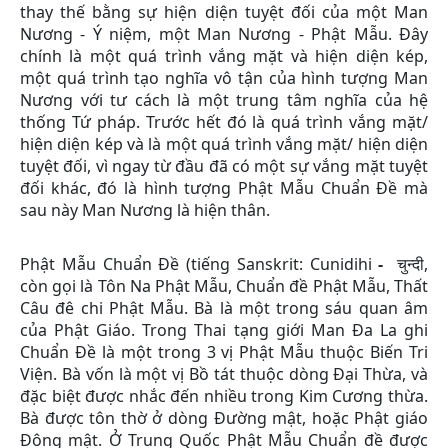
thay thế bằng sự hiện diện tuyệt đối của một Man
Nương - Ý niệm, một Man Nương - Phật Mẫu. Đây
chính là một quá trình vắng mặt và hiện diện kép,
một quá trình tạo nghĩa vô tận của hình tượng Man
Nương với tư cách là một trung tâm nghĩa của hệ
thống Tứ pháp. Trước hết đó là quá trình vắng mặt/
hiện diện kép và là một quá trình vắng mặt/ hiện diện
tuyệt đối, vì ngay từ đầu đã có một sự vắng mặt tuyệt
đối khác, đó là hình tượng Phật Mẫu Chuẩn Đề mà
sau này Man Nương là hiện thân.
Phật Mẫu Chuẩn Đề (tiếng Sanskrit: Cunidihi
-
चुन्दी,
còn gọi là Tôn Na Phật Mẫu, Chuẩn đề Phật Mẫu, Thất
Câu đê chi Phật Mẫu. Bà là một trong sáu quan âm
của Phật Giáo. Trong Thai tạng giới Man Đa La ghi
Chuẩn Đề là một trong 3 vị Phật Mẫu thuộc Biến Tri
Viện. Bà vốn là một vị Bồ tát thuộc dòng Đại Thừa, và
đặc biệt được nhắc đến nhiều trong Kim Cương thừa.
Bà được tôn thờ ở dòng Đường mật, hoặc Phật giáo
Đông mật. Ở Trung Quốc Phật Mẫu Chuẩn đề được