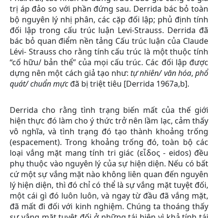
trị áp đảo so với phần đứng sau. Derrida bác bỏ toàn
bộ nguyên lý nhị phân, các cặp đối lập; phủ định tính
đối lập trong cấu trúc luận Levi-Strauss. Derrida đã
bác bỏ quan điểm nền tảng Cấu trúc luận của Claude
Lévi- Strauss cho rằng tính cấu trúc là một thuộc tính
“cố hữu/ bản thể” của mọi cấu trúc. Các đối lập được
dựng nên một cách giả tạo như:
tự
nhiên/ văn hóa
,
phổ
quát/ chuẩn mực
đã bị triệt tiêu [Derrida 1967a,b].
Derrida cho rằng tình trạng biến mất của thế giới
hiện thực đó làm cho ý thức trở nên lầm lạc, cảm thấy
vô nghĩa, và tình trạng đó tạo thành khoảng trống
(espacement). Trong khoảng trống đó, toàn bộ các
loại vắng mặt mang tính tri giác (εἶδος - eidos) đều
phụ thuộc vào nguyên lý của sự hiện diện. Nếu có bất
cứ một sự vắng mặt nào không liên quan đến nguyên
lý hiện diện, thì đó chỉ có thể là sự vắng mặt tuyệt đối,
một cái gì đó luôn luôn, và ngay từ đầu đã vắng mặt,
đã mất đi đối với kinh nghiệm. Chúng ta thoáng thấy
sự vắng mặt tuyệt đối ở những tái hiện vì khả tính tái