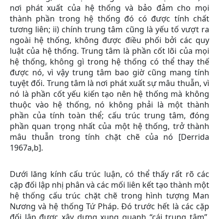
nơi phát xuất của hệ thống và bảo đảm cho mọi
thành phần trong hệ thống đó có được tính chất
tương liên; ii) chính trung tâm cũng là yếu tố vượt ra
ngoài hệ thống, không được điều phối bởi các quy
luật của hệ thống. Trung tâm là phần cốt lõi của mọi
hệ thống, không gì trong hệ thống có thể thay thế
được nó, vì vậy trung tâm bao giờ cũng mang tính
tuyệt đối. Trung tâm là nơi phát xuất sự mâu thuẫn, vì
nó là phần cốt yếu kiến tạo nên hệ thống mà không
thuộc vào hệ thống, nó không phải là một thành
phần của tính toàn thể; cấu trúc trung tâm, đóng
phần quan trọng nhất của một hệ thống, trở thành
mâu thuẫn trong tính chặt chẽ của nó [Derrida
1967a,b].
Dưới lăng kính cấu trúc luận, có thể thấy rất rõ các
cặp đối lập nhị phân và các mối liên kết tạo thành một
hệ thống cấu trúc chặt chẽ trong hình tượng Man
Nương và hệ thống Tứ Pháp. Đó trước hết là các cặp
đối lập được xây dựng xung quanh “cái trung tâm”,