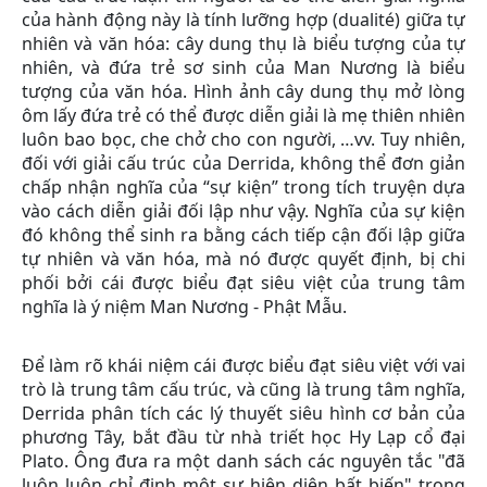
của hành động này là tính lưỡng hợp (dualité) giữa tự
nhiên và văn hóa: cây dung thụ là biểu tượng của tự
nhiên, và đứa trẻ sơ sinh của Man Nương là biểu
tượng của văn hóa. Hình ảnh cây dung thụ mở lòng
ôm lấy đứa trẻ có thể được diễn giải là mẹ thiên nhiên
luôn bao bọc, che chở cho con người, …vv. Tuy nhiên,
đối với giải cấu trúc của Derrida, không thể đơn giản
chấp nhận nghĩa của “sự kiện” trong tích truyện dựa
vào cách diễn giải đối lập như vậy. Nghĩa của sự kiện
đó không thể sinh ra bằng cách tiếp cận đối lập giữa
tự nhiên và văn hóa, mà nó được quyết định, bị chi
phối bởi cái được biểu đạt siêu việt của trung tâm
nghĩa là ý niệm Man Nương - Phật Mẫu.
Để làm rõ khái niệm cái được biểu đạt siêu việt với vai
trò là trung tâm cấu trúc, và cũng là trung tâm nghĩa,
Derrida phân tích các lý thuyết siêu hình cơ bản của
phương Tây, bắt đầu từ nhà triết học Hy Lạp cổ đại
Plato. Ông đưa ra một danh sách các nguyên tắc "đã
luôn luôn chỉ định một sự hiện diện bất biến" trong