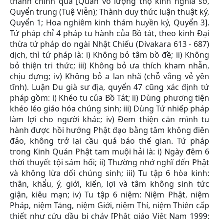
thành chính quả [Quán vô lượng thọ kinh nghĩa sớ,
Quyển trung (Tuệ Viễn); Thành duy thức luận thuật ký,
Quyển 1; Hoa nghiêm kinh thám huyền ký, Quyển 3].
Tứ pháp chỉ 4 pháp tu hành của Bồ tát, theo kinh Đại
thừa tứ pháp do ngài Nhật Chiếu (Divakara 613 - 687)
dịch, thì tứ pháp là: i) Không bỏ tâm bồ đề; ii) Không
bỏ thiện tri thức; iii) Không bỏ ưa thích kham nhẫn,
chịu đựng; iv) Không bỏ a lan nhã (chỗ vắng vẻ yên
tĩnh). Luận Du già sư địa, quyển 47 cũng xác định tứ
pháp gồm: i) Khéo tu của Bồ Tát; ii) Dùng phương tiện
khéo léo giáo hóa chúng sinh; iii) Dùng Tứ nhiếp pháp
làm lợi cho người khác; iv) Đem thiện căn mình tu
hành được hồi hướng Phật đạo bằng tâm không điên
đảo, không trở lại cầu quả báo thế gian. Tứ pháp
trong Kinh Quán Phật tam muội hải là: i) Ngày đêm 6
thời thuyết tội sám hối; ii) Thường nhớ nghĩ đến Phật
và không lừa dối chúng sinh; iii) Tu tập 6 hòa kinh:
thân, khẩu, ý, giới, kiến, lợi và tâm không sinh tức
giận, kiêu mạn; iv) Tu tập 6 niệm: Niệm Phật, niệm
Pháp, niệm Tăng, niệm Giới, niệm Thí, niệm Thiên cấp
thiết như cứu dầu bị cháy [Phật giáo Việt Nam 1999: