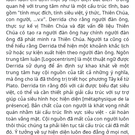
quan hệ với trung tâm như là một cấu trúc tĩnh, bao
gồm "tính mục đích, tính siêu việt, ý thức, Thiên Chúa,
con người, …v.v". Derrida cho rằng người đàn ông,
thực sự kế vị Thiên Chúa và đặt vấn đề liệu Thiên
Chúa có tạo ra người đàn ông hay chính người đàn
ông đã phát minh ra Thiên Chúa. Người ta cũng có
thể hiểu rằng Derrida thể hiện một khoảnh khắc lịch
sử hoặc sự kiện xuất hiện theo người đàn ông. Ngôn
trung tâm luận [Logocentrism] là một thuật ngữ được
Derrida sử dụng để ấn định sự khao khát về một
trung tâm hay cội nguồn của tất cả những ý nghĩa,
mà ông cho là đã thống trị triết học phương Tây kể từ
Plato. Derrida tin rằng đối với cái được biểu đạt siêu
việt, có thể và cần thiết phải giải cấu trúc với sự trợ
giúp của siêu hình học hiện diện [métaphysique de la
présence]. Bản chất của con người là khát vọng nhất
quán nhằm tái cấu trúc lĩnh vực siêu việt - cái hoàn
toàn vắng mặt. Cội nguồn đã mất của con người luôn
thôi thúc chúng ta phải liên tục tái cấu trúc cái đã mất
đó. Ý tưởng về sự hiện diện luôn đeo đẳng ở mọi nơi,