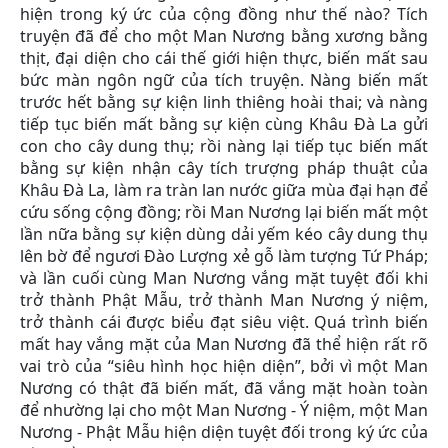
hiện trong ký ức của cộng đồng như thế nào? Tích
truyện đã để cho một Man Nương bằng xương bằng
thịt, đại diện cho cái thế giới hiện thực, biến mất sau
bức màn ngôn ngữ của tích truyện. Nàng biến mất
trước hết bằng sự kiện linh thiêng hoài thai; và nàng
tiếp tục biến mất bằng sự kiện cùng Khâu Đà La gửi
con cho cây dung thụ; rồi nàng lại tiếp tục biến mất
bằng sự kiện nhận cây tích trượng pháp thuật của
Khâu Đà La, làm ra tràn lan nước giữa mùa đại hạn để
cứu sống cộng đồng; rồi Man Nương lại biến mất một
lần nữa bằng sự kiện dùng dải yếm kéo cây dung thụ
lên bờ để ngươi Đào Lượng xẻ gỗ làm tượng Tứ Pháp;
và lần cuối cùng Man Nương vắng mặt tuyệt đối khi
trở thành Phật Mẫu, trở thành Man Nương ý niệm,
trở thành cái được biểu đạt siêu việt. Quá trình biến
mất hay vắng mặt của Man Nương đã thể hiện rất rõ
vai trò của “siêu hình học hiện diện”, bởi vì một Man
Nương có thật đã biến mất, đã vắng mặt hoàn toàn
để nhường lại cho một Man Nương - Ý niệm, một Man
Nương - Phật Mẫu hiện diện tuyệt đối trong ký ức của