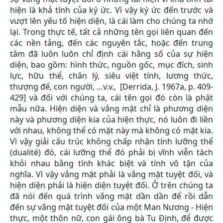
hiện là khả tính của ký ức. Vì vậy ký ức đến trước và
vượt lên yếu tố hiện diện, là cái làm cho chúng ta nhớ
lại. Trong thực tế, tất cả những tên gọi liên quan đến
các nền tảng, đến các nguyên tắc, hoặc đến trung
tâm đã luôn luôn chỉ định cái hằng số của sự hiện
diện, bao gồm: hình thức, nguồn gốc, mục đích, sinh
lực, hữu thể, chân lý, siêu việt tính, lương thức,
thượng đế, con người, …v.v., [Derrida, J. 1967a, p. 409-
429] và đối với chúng ta, cái tên gọi đó còn là phật
mẫu nữa. Hiện diện và vắng mặt chỉ là phương diện
này và phương diện kia của hiện thực, nó luôn đi liền
với nhau, không thể có mặt này mà không có mặt kia.
Vì vậy giải cấu trúc không chấp nhận tính lưỡng thể
(dualité) đó, cái lưỡng thể đó phải bị vĩnh viễn tách
khỏi nhau bằng tính khác biệt và tính vô tận của
nghĩa. Vì vậy vắng mặt phải là vắng mặt tuyệt đối, và
hiện diện phải là hiện diện tuyệt đối. Ở trên chúng ta
đã nói đến quá trình vắng mặt dần dần để rồi dẫn
đến sự vắng mặt tuyệt đối của một Man Nương - Hiện
thực, một thôn nữ, con gái ông bà Tu Định, để được