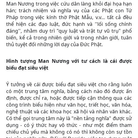
Man Nương trong việc cứu dân làng khỏi đại họa hạn
hán; trách nhiệm và nghĩa vụ của các Phật con Tứ
Pháp trong việc kính thờ Phật Mẫu, v.v… tất cả đều
thể hiện các đạo luật, đức hạnh và ''lối sống chính
đáng'', nhằm duy trì "quy luật và trật tự vũ trụ" phổ
biến, kể cả trong nhiên giới và trong nhân giới, tuân
thủ tuyệt đối những lời dạy của Đức Phật.
Hình tượng Man Nương với tư cách là cái được
biểu đạt siêu việt
Ý tưởng về cái được biểu đạt siêu việt cho rằng luôn
có một trung tâm nghĩa, bằng cách nào đó được ấn
định, được chỉ ra, hoặc được tiếp cận thông qua các
công trình biểu hiện như văn học, triết học, văn hóa,
nghệ thuật và các khoa học xã hội và nhân văn khác.
Có thể gọi trung tâm này là "nền tảng nghĩa" được sử
dụng - có ý thức hay vô thức - như một điểm tham
chiếu chủ yếu mà không có nó thì không còn sự tồn