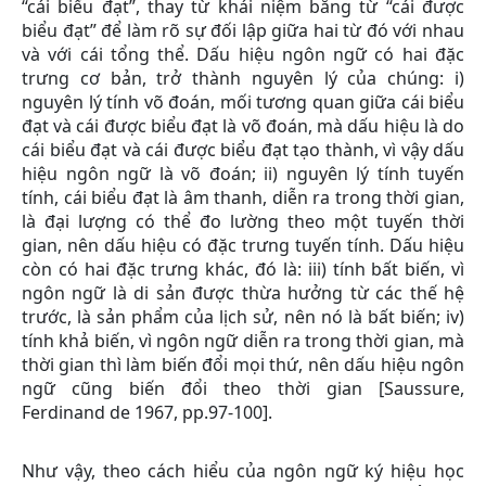
“cái biểu đạt”, thay từ khái niệm bằng từ “cái được
biểu đạt” để làm rõ sự đối lập giữa hai từ đó với nhau
và với cái tổng thể. Dấu hiệu ngôn ngữ có hai đặc
trưng cơ bản, trở thành nguyên lý của chúng: i)
nguyên lý tính võ đoán, mối tương quan giữa cái biểu
đạt và cái được biểu đạt là võ đoán, mà dấu hiệu là do
cái biểu đạt và cái được biểu đạt tạo thành, vì vậy dấu
hiệu ngôn ngữ là võ đoán; ii) nguyên lý tính tuyến
tính, cái biểu đạt là âm thanh, diễn ra trong thời gian,
là đại lượng có thể đo lường theo một tuyến thời
gian, nên dấu hiệu có đặc trưng tuyến tính. Dấu hiệu
còn có hai đặc trưng khác, đó là: iii) tính bất biến, vì
ngôn ngữ là di sản được thừa hưởng từ các thế hệ
trước, là sản phẩm của lịch sử, nên nó là bất biến; iv)
tính khả biến, vì ngôn ngữ diễn ra trong thời gian, mà
thời gian thì làm biến đổi mọi thứ, nên dấu hiệu ngôn
ngữ cũng biến đổi theo thời gian [Saussure,
Ferdinand de 1967, pp.97-100].
Như vậy, theo cách hiểu của ngôn ngữ ký hiệu học