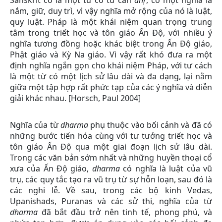
nắm, giữ, duy trì, vì vậy nghĩa mở rộng của nó là luật,
quy luật. Pháp là một khái niệm quan trọng trung
tâm trong triết học và tôn giáo Ấn Độ, với nhiều ý
nghĩa tương đồng hoặc khác biệt trong Ấn Độ giáo,
Phật giáo và Kỳ Na giáo. Vì vậy rất khó đưa ra một
định nghĩa ngắn gọn cho khái niệm Pháp, với tư cách
là một từ có một lịch sử lâu dài và đa dạng, lại nằm
giữa một tập hợp rất phức tạp của các ý nghĩa và diễn
giải khác nhau. [Horsch, Paul 2004]
Nghĩa của từ
dharma
phụ thuộc vào bối cảnh và đã có
những bước tiến hóa cùng với tư tưởng triết học và
tôn giáo Ấn Độ qua một giai đoạn lịch sử lâu dài.
Trong các văn bản sớm nhất và những huyền thoại cổ
xưa của Ấn Độ giáo,
dharma
có nghĩa là luật của vũ
trụ, các quy tắc tạo ra vũ trụ từ sự hỗn loạn, sau đó là
các nghi lễ. Về sau, trong các bộ kinh Vedas,
Upanishads, Puranas và các sử thi, nghĩa của từ
dharma
đã bắt đầu trở nên tinh tế, phong phú, và