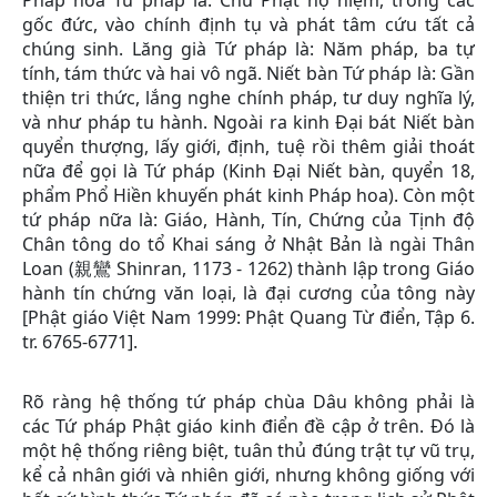
gốc đức, vào chính định tụ và phát tâm cứu tất cả
chúng sinh. Lăng già Tứ pháp là: Năm pháp, ba tự
tính, tám thức và hai vô ngã. Niết bàn Tứ pháp là: Gần
thiện tri thức, lắng nghe chính pháp, tư duy nghĩa lý,
và như pháp tu hành. Ngoài ra kinh Đại bát Niết bàn
quyển thượng, lấy giới, định, tuệ rồi thêm giải thoát
nữa để gọi là Tứ pháp (Kinh Đại Niết bàn, quyển 18,
phẩm Phổ Hiền khuyến phát kinh Pháp hoa). Còn một
tứ pháp nữa là: Giáo, Hành, Tín, Chứng của Tịnh độ
Chân tông do tổ Khai sáng ở Nhật Bản là ngài Thân
Loan (親鸞 Shinran, 1173 - 1262) thành lập trong Giáo
hành tín chứng văn loại, là đại cương của tông này
[Phật giáo Việt Nam 1999: Phật Quang Từ điển, Tập 6.
tr. 6765-6771].
Rõ ràng hệ thống tứ pháp chùa Dâu không phải là
các Tứ pháp Phật giáo kinh điển đề cập ở trên. Đó là
một hệ thống riêng biệt, tuân thủ đúng trật tự vũ trụ,
kể cả nhân giới và nhiên giới, nhưng không giống với