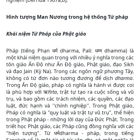
Hình tượng Man Nương trong hệ thống Tứ pháp
Khái niệm Tứ Pháp của Phật giáo
Pháp (tiếng Phạn धर्म dharma, Pali: धम्म dhamma) là
một khái niệm quan trọng với nhiều ý nghĩa trong các
tôn giáo Ấn Độ như Ấn Độ giáo, Phật giáo, đạo Sikh
và đạo Jain (Kỳ Na). Trong các ngôn ngữ phương Tây,
không có từ đơn nào tương đương để dịch
dharma
.
Trong Ấn Độ giáo, pháp có nghĩa là hành vi được coi
là phù hợp với ऋतं
rta
, trật tự tạo ra cuộc sống và vũ
trụ, và bao gồm các trách nhiệm, các quyền, các đạo
luật, đức hạnh và ''chính nghiệp''. Trong Phật giáo,
Pháp có nghĩa là "quy luật và trật tự vũ trụ", thể hiện
trong Phật pháp - những lời dạy của Đức Phật. Trong
triết học Phật giáo, các Pháp cũng đồng nghĩa với các
"hiện tượng". Từ धर्मdharma - pháp, trong tiếng
Sanskrit cổ là một từ có từ căn
dhṛ
, có một nghĩa là