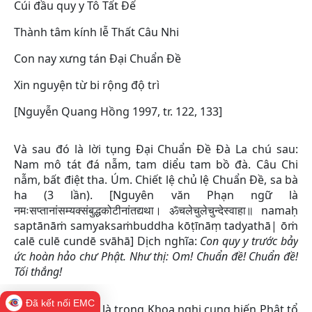
Cúi đầu quy y Tô Tất Đế
Thành tâm kính lễ Thất Câu Nhi
Con nay xưng tán Đại Chuẩn Đề
Xin nguyện từ bi rộng độ trì
[Nguyễn Quang Hồng 1997, tr. 122, 133]
Và sau đó là lời tụng Đại Chuẩn Đề Đà La chú sau:
Nam mô tát đá nẫm, tam diểu tam bồ đà. Câu Chi
nẫm, bất điệt tha. Úm. Chiết lệ chủ lệ Chuẩn Đề, sa bà
ha (3 lần). [Nguyên văn Phạn ngữ là
नमःसप्तानांसम्यक्संबुद्धकोटीनांतद्यथा। ॐचलेचुलेचुन्देस्वाहा॥ namaḥ
saptānāṁ samyaksaṁbuddha kōṭīnāṃ tadyathā| ōṁ
calē culē cundē svāhā] Dịch nghĩa:
Con quy y trước bảy
ức hoàn hảo chư Phật. Như thị: Om! Chuẩn đề! Chuẩn đề!
Tối thắng!
Đã kết nối EMC
Điều đáng chú ý là trong Khoa nghi cung hiến Phật tổ