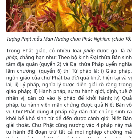
Tượng Phật mẫu Man Nương chùa Phúc Nghiêm (chùa Tổ)
Trong Phật giáo, có nhiều loại
pháp
được gọi là
tứ
pháp
, chẳng hạn như: Theo bộ kinh Đại thừa Bản sinh
tâm địa quán (quyển 2) và Đại thừa Pháp uyển nghĩa
lâm chương (quyển 6) thì Tứ pháp là: i) Giáo pháp,
ngôn giáo của chư Phật ba đời quá khứ, hiện tại và vị
lai; ii) Lý pháp, nghĩa lý được diễn giải rõ ràng trong
giáo pháp; iii) Hành pháp, sự tu hành giới, định, tuệ ở
nhân vị, căn cứ vào lý pháp để khởi hành; iv) Quả
pháp, tu hành viên mãn chứng được quả Niết Bàn vô
vi. Chư Phật dùng 4 pháp này dẫn dắt chúng sinh ra
khỏi bể khổ sinh tử để đến được cảnh giới Niết Bàn
giải thoát. Chư Phật cũng nương vào 4 pháp này mà
tu hành để đoạn trừ tất cả mọi nghiệp chướng mà