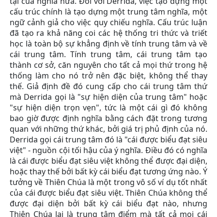
tại của nghĩa nữa. Đối với Derrida, việc tạo dựng một
cấu trúc chính là tạo dựng một trung tâm nghĩa, một
ngữ cảnh giả cho việc quy chiếu nghĩa. Cấu trúc luận
đã tạo ra khả năng coi các hệ thống tri thức và triết
học là toàn bộ sự khẳng định về tính trung tâm và về
cái trung tâm. Tính trung tâm, cái trung tâm tạo
thành cơ sở, căn nguyên cho tất cả mọi thứ trong hệ
thống làm cho nó trở nên đặc biệt, không thể thay
thế. Giả định đề đó cung cấp cho cái trung tâm thứ
mà Derrida gọi là "sự hiện diện của trung tâm" hoặc
"sự hiện diện trọn vẹn", tức là một cái gì đó không
bao giờ được định nghĩa bằng cách đặt trong tương
quan với những thứ khác, bởi giá trị phủ định của nó.
Derrida gọi cái trung tâm đó là "cái được biểu đạt siêu
việt" - nguồn cội tối hậu của ý nghĩa. Điều đó có nghĩa
là cái được biểu đạt siêu việt không thể được đại diện,
hoặc thay thế bởi bất kỳ cái biểu đạt tương ứng nào. Ý
tưởng về Thiên Chúa là một trong vô số ví dụ tốt nhất
của cái được biểu đạt siêu việt. Thiên Chúa không thể
được đại diện bởi bất kỳ cái biểu đạt nào, nhưng
Thiên Chúa lại là trung tâm điểm mà tất cả mọi cái