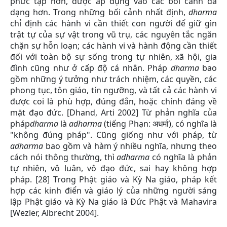
phức tạp hơn, được áp dụng vào các bối cảnh đa
dạng hơn. Trong những bối cảnh nhất định,
dharma
chỉ định các hành vi cần thiết con người để giữ gìn
trật tự của sự vật trong vũ trụ, các nguyên tắc ngăn
chặn sự hỗn loạn; các hành vi và hành động cần thiết
đối với toàn bộ sự sống trong tự nhiên, xã hội, gia
đình cũng như ở cấp độ cá nhân. Pháp
dharma
bao
gồm những ý tưởng như trách nhiệm, các quyền, các
phong tục, tôn giáo, tín ngưỡng, và tất cả các hành vi
được coi là phù hợp, đúng đắn, hoặc chính đáng về
mặt đạo đức. [Dhand, Arti 2002] Từ phản nghĩa của
pháp
dharma
là
adharma
(tiếng Phạn: अधर्मा), có nghĩa là
"không đúng pháp". Cũng giống như với pháp, từ
adharma
bao gồm và hàm ý nhiều nghĩa, nhưng theo
cách nói thông thường, thì
adharma
có nghĩa là phản
tự nhiên, vô luân, vô đạo đức, sai hay không hợp
pháp. [28] Trong Phật giáo và Kỳ Na giáo, pháp kết
hợp các kinh điển và giáo lý của những người sáng
lập Phật giáo và Kỳ Na giáo là Đức Phật và Mahavira
[Wezler, Albrecht 2004].