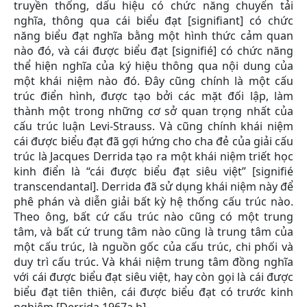
truyền thống, dấu hiệu có chức năng chuyển tải
nghĩa, thông qua cái biểu đạt [signifiant] có chức
năng biểu đạt nghĩa bằng một hình thức cảm quan
nào đó, và cái được biểu đạt [signifié] có chức năng
thể hiện nghĩa của ký hiệu thông qua nội dung của
một khái niệm nào đó. Đây cũng chính là một cấu
trúc điển hình, được tạo bởi các mặt đối lập, làm
thành một trong những cơ sở quan trọng nhất của
cấu trúc luận Levi-Strauss. Và cũng chính khái niệm
cái được biểu đạt đã gợi hứng cho cha đẻ của giải cấu
trúc là Jacques Derrida tạo ra một khái niệm triết học
kinh điển là “cái được biểu đạt siêu việt” [signifié
transcendantal]. Derrida đã sử dụng khái niệm này để
phê phán và diễn giải bất kỳ hệ thống cấu trúc nào.
Theo ông, bất cứ cấu trúc nào cũng có một trung
tâm, và bất cứ trung tâm nào cũng là trung tâm của
một cấu trúc, là nguồn gốc của cấu trúc, chi phối và
duy trì cấu trúc. Và khái niệm trung tâm đồng nghĩa
với cái được biểu đạt siêu việt, hay còn gọi là cái được
biểu đạt tiên thiên, cái được biểu đạt có trước kinh
nghiệm [Derrida 1967a,b].