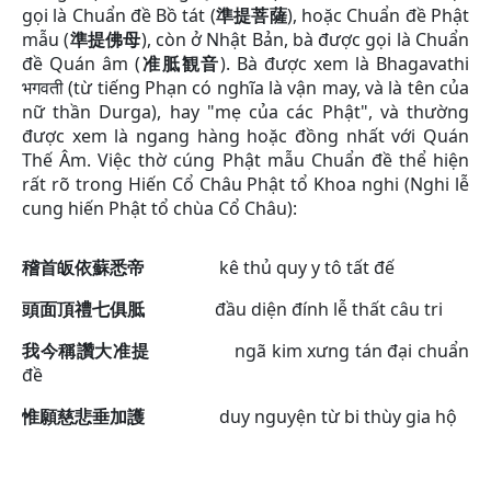
gọi là Chuẩn đề Bồ tát (
準提菩薩
), hoặc Chuẩn đề Phật
mẫu (
準提佛母
), còn ở Nhật Bản, bà được gọi là Chuẩn
đề Quán âm (
准胝観音
). Bà được xem là Bhagavathi
भगवती (từ tiếng Phạn có nghĩa là vận may, và là tên của
nữ thần Durga), hay "mẹ của các Phật", và thường
được xem là ngang hàng hoặc đồng nhất với Quán
Thế Âm. Việc thờ cúng Phật mẫu Chuẩn đề thể hiện
rất rõ trong Hiến Cổ Châu Phật tổ Khoa nghi (Nghi lễ
cung hiến Phật tổ chùa Cổ Châu):
稽首皈依蘇悉帝
kê thủ quy y tô tất đế
頭面頂禮七俱胝
đầu diện đính lễ thất câu tri
我今稱讚大准提
ngã kim xưng tán đại chuẩn
đề
惟願慈悲垂加護
duy nguyện từ bi thùy gia hộ