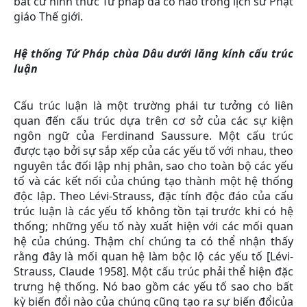
bất cứ hình thức Tứ pháp đã có nào trong lịch sử Phật
giáo Thế giới.
Hệ thống Tứ Pháp chùa Dâu dưới lăng kính cấu trúc
luận
Cấu trúc luận là một trường phái tư tưởng có liên
quan đến cấu trúc dựa trên cơ sở của các sự kiện
ngôn ngữ của Ferdinand Saussure. Một cấu trúc
được tạo bởi sự sắp xếp của các yếu tố với nhau, theo
nguyên tắc đối lập nhị phân, sao cho toàn bộ các yếu
tố và các kết nối của chúng tạo thành một hệ thống
độc lập. Theo Lévi-Strauss, đặc tính độc đáo của cấu
trúc luận là các yếu tố không tồn tại trước khi có hệ
thống; những yếu tố này xuất hiện với các mối quan
hệ của chúng. Thậm chí chúng ta có thể nhận thấy
rằng đây là mối quan hệ làm bộc lộ các yếu tố [Lévi-
Strauss, Claude 1958]. Một cấu trúc phải thể hiện đặc
trưng hệ thống. Nó bao gồm các yếu tố sao cho bất
kỳ biến đổi nào của chúng cũng tạo ra sự biến đổicủa