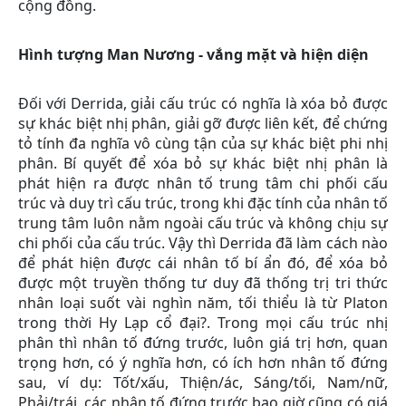
cộng đồng.
Hình tượng Man Nương - vắng mặt và hiện diện
Đối với Derrida, giải cấu trúc có nghĩa là xóa bỏ được
sự khác biệt nhị phân, giải gỡ được liên kết, để chứng
tỏ tính đa nghĩa vô cùng tận của sự khác biệt phi nhị
phân. Bí quyết để xóa bỏ sự khác biệt nhị phân là
phát hiện ra được nhân tố trung tâm chi phối cấu
trúc và duy trì cấu trúc, trong khi đặc tính của nhân tố
trung tâm luôn nằm ngoài cấu trúc và không chịu sự
chi phối của cấu trúc. Vậy thì Derrida đã làm cách nào
để phát hiện được cái nhân tố bí ẩn đó, để xóa bỏ
được một truyền thống tư duy đã thống trị tri thức
nhân loại suốt vài nghìn năm, tối thiểu là từ Platon
trong thời Hy Lạp cổ đại?. Trong mọi cấu trúc nhị
phân thì nhân tố đứng trước, luôn giá trị hơn, quan
trọng hơn, có ý nghĩa hơn, có ích hơn nhân tố đứng
sau, ví dụ: Tốt/xấu, Thiện/ác, Sáng/tối, Nam/nữ,
Phải/trái, các nhân tố đứng trước bao giờ cũng có giá