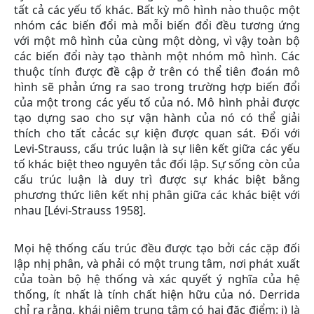
tất cả các yếu tố khác. Bất kỳ mô hình nào thuộc một
nhóm các biến đổi mà mỗi biến đổi đều tương ứng
với một mô hình của cùng một dòng, vì vậy toàn bộ
các biến đổi này tạo thành một nhóm mô hình. Các
thuộc tính được đề cập ở trên có thể tiên đoán mô
hình sẽ phản ứng ra sao trong trường hợp biến đổi
của một trong các yếu tố của nó. Mô hình phải được
tạo dựng sao cho sự vận hành của nó có thể giải
thích cho tất cảcác sự kiện được quan sát. Đối với
Levi-Strauss, cấu trúc luận là sự liên kết giữa các yếu
tố khác biệt theo nguyên tắc đối lập. Sự sống còn của
cấu trúc luận là duy trì được sự khác biệt bằng
phương thức liên kết nhị phân giữa các khác biệt với
nhau [Lévi-Strauss 1958].
Mọi hệ thống cấu trúc đều được tạo bởi các cặp đối
lập nhị phân, và phải có một trung tâm, nơi phát xuất
của toàn bộ hệ thống và xác quyết ý nghĩa của hệ
thống, ít nhất là tính chất hiện hữu của nó. Derrida
chỉ ra rằng, khái niệm trung tâm có hai đặc điểm: i) là