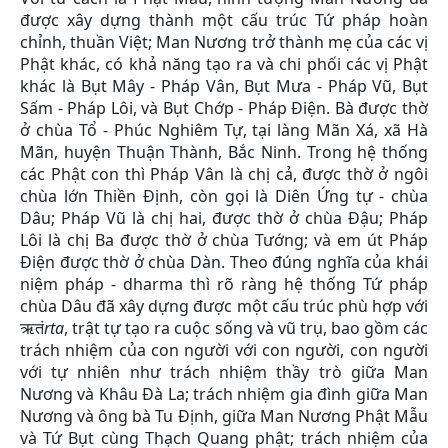
được xây dựng thành một cấu trúc Tứ pháp hoàn
chỉnh, thuần Việt; Man Nương trở thành mẹ của các vị
Phật khác, có khả năng tạo ra và chi phối các vị Phật
khác là Bụt Mây - Pháp Vân, Bụt Mưa - Pháp Vũ, Bụt
Sấm - Pháp Lôi, và Bụt Chớp - Pháp Điện. Bà được thờ
ở chùa Tổ - Phúc Nghiêm Tự, tại làng Mãn Xá, xã Hà
Mãn, huyện Thuận Thành, Bắc Ninh. Trong hệ thống
các Phật con thì Pháp Vân là chị cả, được thờ ở ngôi
chùa lớn Thiền Định, còn gọi là Diên Ứng tự - chùa
Dâu; Pháp Vũ là chị hai, được thờ ở chùa Đậu; Pháp
Lôi là chị Ba được thờ ở chùa Tướng; và em út Pháp
Điện được thờ ở chùa Dàn. Theo đúng nghĩa của khái
niệm pháp - dharma thì rõ ràng hệ thống Tứ pháp
chùa Dâu đã xây dựng được một cấu trúc phù hợp với
ऋतं
rta
, trật tự tạo ra cuộc sống và vũ trụ, bao gồm các
trách nhiệm của con người với con người, con người
với tự nhiên như trách nhiệm thầy trò giữa Man
Nương và Khâu Đà La; trách nhiệm gia đình giữa Man
Nương và ông bà Tu Định, giữa Man Nương Phật Mẫu
và Tứ Bụt cùng Thạch Quang phật; trách nhiệm của