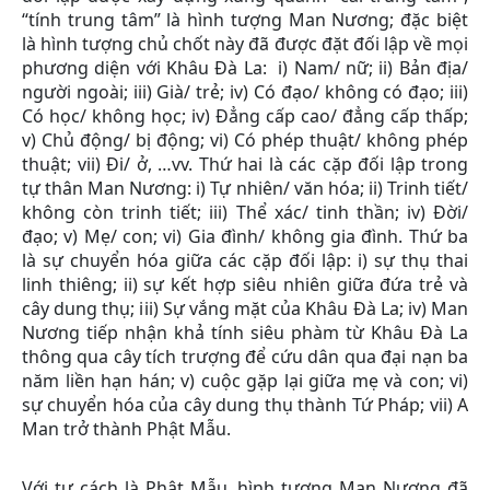
“tính trung tâm” là hình tượng Man Nương; đặc biệt
là hình tượng chủ chốt này đã được đặt đối lập về mọi
phương diện với Khâu Đà La: i) Nam/ nữ; ii) Bản địa/
người ngoài; iii) Già/ trẻ; iv) Có đạo/ không có đạo; iii)
Có học/ không học; iv) Đẳng cấp cao/ đẳng cấp thấp;
v) Chủ động/ bị động; vi) Có phép thuật/ không phép
thuật; vii) Đi/ ở, …vv. Thứ hai là các cặp đối lập trong
tự thân Man Nương: i) Tự nhiên/ văn hóa; ii) Trinh tiết/
không còn trinh tiết; iii) Thể xác/ tinh thần; iv) Đời/
đạo; v) Mẹ/ con; vi) Gia đình/ không gia đình. Thứ ba
là sự chuyển hóa giữa các cặp đối lập: i) sự thụ thai
linh thiêng; ii) sự kết hợp siêu nhiên giữa đứa trẻ và
cây dung thụ; iii) Sự vắng mặt của Khâu Đà La; iv) Man
Nương tiếp nhận khả tính siêu phàm từ Khâu Đà La
thông qua cây tích trượng để cứu dân qua đại nạn ba
năm liền hạn hán; v) cuộc gặp lại giữa mẹ và con; vi)
sự chuyển hóa của cây dung thụ thành Tứ Pháp; vii) A
Man trở thành Phật Mẫu.
Với tư cách là Phật Mẫu, hình tượng Man Nương đã