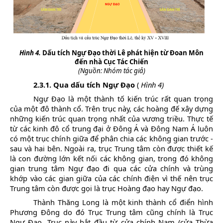
Hình 4.
Dấu tích Ngự Đạo thời Lê phát hiện từ Đoan Môn
đến nhà Cục Tác Chiến
(Nguồn: Nhóm tác giả)
2.3.1. Qua dấu tích Ngự Đạo
(
Hình 4)
Ngự Đạo là một thành tố kiến trúc rất quan trọng
của một đô thành cổ. Trên trục này, các hoàng đế xây dựng
những kiến trúc quan trọng nhất của vương triều. Thực tế
từ các kinh đô cổ trung đại ở Đông Á và Đông Nam Á luôn
có một trục chính giữa để phân chia các không gian trước -
sau và hai bên. Ngoài ra, trục Trung tâm còn được thiết kế
là con đường lớn kết nối các không gian, trong đó không
gian trung tâm Ngự đạo đi qua các cửa chính và trùng
khớp vào các gian giữa của các chính điện vì thế nên trục
Trung tâm còn được gọi là trục Hoàng đạo hay Ngự đạo.
Thành Thăng Long là một kinh thành cổ điển hình
Phương Đông do đó Trục Trung tâm cũng chính là Trục
Ngự Đạo. Trục này bắt đầu từ cửa chính Nam
(cửa Thừa