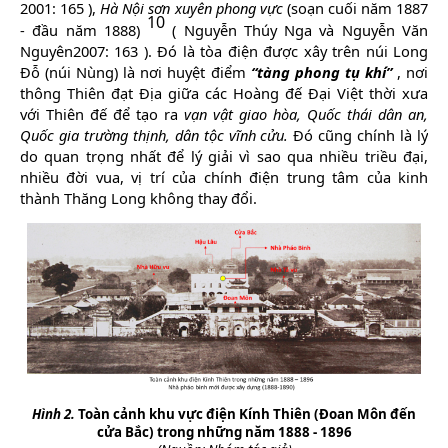
2001: 165
),
Hà Nội sơn xuyên phong vực
(soạn cuối năm 1887
10
- đầu năm 1888)
(
Nguyễn Thúy Nga và Nguyễn Văn
Nguyên2007: 163
). Đó là tòa điện được xây trên núi Long
Đỗ (núi Nùng)
là nơi huyệt điểm
“tàng phong tụ khí”
, nơi
thông Thiên đạt Ðịa giữa các Hoàng đế Ðại Việt thời xưa
với Thiên đế để tạo ra
vạn vật giao hòa, Quốc thái dân an,
Quốc gia trường thịnh, dân tộc vĩnh cửu.
Đó cũng chính là lý
do quan trọng nhất để lý giải vì sao qua nhiều triều đại,
nhiều đời vua, vị trí của chính điện trung tâm của kinh
thành Thăng Long không thay
đổi.
Hình 2.
Toàn cảnh khu vực điện Kính Thiên (Đoan Môn đến
cửa Bắc) trong những năm 1888 - 1896