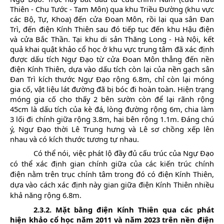
Thiên - Chu Tước - Tam Môn)
qua khu Triều Đường (khu vực
các Bộ, Tự, Khoa) đến cửa Đoan Môn, rồi lại qua sân Đan
Trì, đến điện Kính Thiên sau đó tiếp tục đến khu Hậu điện
và cửa Bắc Thần. Tại khu di sản Thăng Long - Hà Nội, kết
quả khai quật khảo cổ học ở khu vực trung tâm đã xác định
được dấu tích Ngự Đạo từ cửa Đoan Môn thẳng đến nền
điện Kính Thiên, dựa vào dấu tích còn lại của nền gạch sân
Đan Trì kích thước Ngự Đạo rộng 6.8m, chỉ còn lại móng
gia cố, vật liệu lát đường đã bị bóc đi hoàn toàn. Hiện trạng
móng gia cố cho thấy 2 bên sườn còn để lại rãnh rộng
45cm là dấu tích của kè đá, lòng đường rộng 6m, chia làm
3 lối đi chính giữa rộng 3.8m, hai bên rộng 1.1m. Đáng chú
ý, Ngự Đạo thời Lê Trung hưng và Lê sơ chồng xếp lên
nhau và có kích thước tương tự nhau.
Có thể nói, việc phát lộ đầy đủ cấu trúc của Ngự Đạo
có thể xác định gian chính giữa của các kiến trúc chính
điện nằm trên trục chính tâm trong đó có điện Kính Thiên,
dựa vào cách xác định này gian giữa điện Kính Thiên nhiều
khả năng rộng 6.8m.
2.3.2. Mặt bằng điện Kính Thiên qua các phát
hiện khảo cổ học năm 2011 và năm 2023 trên nền điện