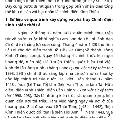
Chính điện Kính Thiên thời Lê Trung hưng (thế kỷ XII - XIII).
Đây cũng bước đi rất quan trọng góp phần nhận diện tổng
thể khu di sản với hạt nhân là chính điện Kính Thiên.
1.
Sử liệu về quá trình xây dựng và phá hủy Chính điện
Kính Thiên thời Lê
Ngày 12 tháng 12 năm 1427 quân Minh thua trận
rút về nước, cuộc khởi nghĩa Lam Sơn do Lê Lợi lãnh đạo
đã đi đến thắng lợi cuối cùng.
Tháng 4 năm 1428 thủ lĩnh
Lê Lợi cho dời điện tranh Bồ Đề (Gia Lâm) về thành Đông
Kinh (Thăng Long). Ngày 15 tháng 4 chính thức lên ngôi
hoàng đế, niên hiệu là
Thuận Thiên, quốc hiệu Đại Việt,
kinh đô là Đông Kinh (Thăng Long) (
Đại Việt sử ký toàn thư
1998: 293
) chính thức sáng lập nhà Lê sơ, mở ra thời kỳ
độc lập thịnh trị của nước Đại Việt. Đến tháng 12 năm
1428
,
“vua (Lê Thái Tổ) làm điện Vạn Thọ, lại làm Tả, Hữu
điện, điện Kính Thiên, điện Cần Chính” (
Đại Việt sử ký toàn
thư
1998: 298),
đây là những kiến trúc rất quan trọng, liên
quan đến nơi thị triều, làm việc hàng ngày và nơi ở của
hoàng gia. Giai đoạn vua Lê Thái Tông (1434 - 1442), điện
1
Kính Thiên được đổi tên là điện Hội Anh
. Năm 1443, vua
2
Lê Nhân Tông đổi tên điện Hội Anh là điện Tập Hiền
.