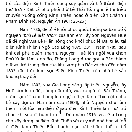
trò của điện
Kính Thiên cũng suy giảm và trở thành điện
thờ Trời - Đất và phụ phối thờ Lê Thái Tổ, nghi lễ thị
triều
chuyển xuống cổng Kính Thiên hoặc ở điện Cần Chánh (
Phạm Đình Hổ, Nguyễn Án 1961: 25-26
).
Năm 1786, để tỏ ý khôi phục quốc thống và ban bố ý
nguyện
“phù Lê diệt Trịnh”
của anh em Tây Sơn Nguyễn Huệ
đã đề nghị vua Lê Hiển Tông cho khôi phục lễ Đại triều tại
điện Kính Thiên (
Ngô Cao Lãng 1875: 331
). Năm 1789, sau
khi đại phá quân Thanh, Nguyễn Huệ lên ngôi vua chọn
Phú Xuân làm kinh đô, Thăng Long được gọi là Bắc thành
giữ vai trò trung tâm của khu vực phía
Bắc và cho đến năm
1802 cấu trúc khu vực Điện Kính Thiên của nhà Lê vẫn
không thay đổi.
Năm 1802, vua Gia Long sáng lập triều Nguyễn, lấy
Huế làm kinh đô, cùng năm đó, vua xa giá tới Bắc Thành,
dừng lại ở Thăng Long lên ngự ở điện Kính Thiên (do nhà
Lê xây dựng). Hai năm sau (1804), nhà Nguyễn cho làm
thêm một tòa hậu điện ở sau điện Kính Thiên làm nơi trú
4
chân khi vua đi tuần thú
. Đến năm 1816,
vua Gia Long
cho xây dựng lại điện Kính Thiên với quy mô nhỏ hơn vì
“gỗ
ở điện Kính Thiên Bắc thành mục nát không thể tu bổ