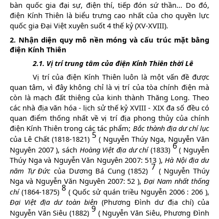
bàn quốc gia đại sự, điện thí, tiếp đón sứ thần... Do đó,
điện Kính Thiên là
biểu trưng cao nhất của cho quyền lực
quốc gia Đại Việt xuyên suốt 4 thế kỷ (XV-XVIII).
2. Nhận diện quy mô nền móng và cấu trúc mặt bằng
điện Kính Thiên
2.1.
Vị trí trung tâm của điện Kính Thiên thời Lê
Vị trí của điện Kính Thiên luôn là một vấn đề được
quan tâm, vì đây không chỉ là vị trí của tòa chính điện mà
còn là mạch đất thiêng của kinh thành Thăng Long. Theo
các nhà địa văn hóa - lịch sử thế kỷ XVIII - XIX đa số đều có
quan điểm thống nhất về vị trí địa phong thủy của chính
điện Kính Thiên trong các tác phẩm;
Bắc thành địa dư chí lục
5
của Lê Chất (1818-1821)
(
Nguyễn Thúy Nga, Nguyễn Văn
6
Nguyên 2007
), sách
Hoàng Việt địa dư chí
(1833)
(
Nguyễn
Thúy Nga và Nguyễn Văn Nguyên 2007: 513
),
Hà Nội địa dư
7
năm Tự Đức
của Dương Bá Cung (1852)
(
Nguyễn Thúy
Nga và Nguyễn Văn Nguyên 2007: 52
),
Đại Nam nhất thống
8
chí
(1864-1875)
(
Quốc sử quán triều Nguyễn
2006
: 206
),
Đại Việt địa dư toàn biên
(Phương Đình dư địa chí) của
9
Nguyễn Văn Siêu (1882)
(
Nguyễn Văn Siêu, Phương Đình