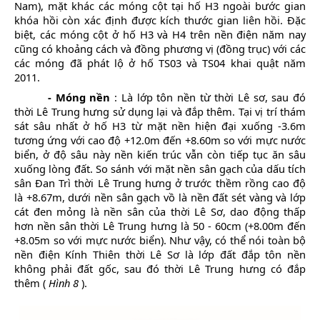
Nam), mặt khác các móng cột tại hố H3 ngoài bước gian
khóa hồi còn xác định được kích thước gian liên hồi. Đặc
biệt, các móng cột ở hố H3 và H4 trên nền điện năm nay
cũng có khoảng cách và đồng phương vị (đồng trục) với các
các móng đã phát lộ ở hố TS03 và TS04 khai quật năm
2011.
- Móng nền
: Là lớp tôn nền từ thời Lê sơ, sau đó
thời Lê Trung hưng sử dụng lại và đắp thêm. Tại vị trí thám
sát sâu nhất ở hố H3 từ mặt nền hiện đại xuống -3.6m
tương ứng với cao độ +12.0m đến +8.60m so với mực nước
biển, ở độ sâu này nền kiến trúc vẫn còn tiếp tục ăn sâu
xuống lòng đất. So sánh với mặt nền sân gạch của dấu tích
sân Đan Trì thời Lê Trung hưng ở trước thềm rồng cao độ
là +8.67m, dưới nền sân gạch vồ là nền đất sét vàng và lớp
cát đen mỏng là nền sân của thời Lê Sơ, dao động thấp
hơn nền sân thời Lê Trung hưng là 50 - 60cm (+8.00m đến
+8.05m so với mực nước biển). Như vậy, có thể nói toàn bộ
nền điện Kính Thiên thời Lê Sơ là lớp đất đắp tôn nền
không phải đất gốc, sau đó thời Lê Trung hưng có đắp
thêm (
Hình 8
).