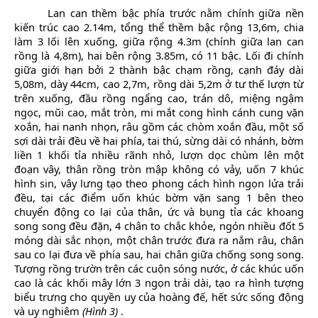
Lan can thềm bậc phía trước nằm chính giữa nền
kiến trúc cao 2.14m, tổng thể thềm bậc rộng 13,6m, chia
làm 3 lối lên xuống, giữa rộng 4.3m (chính giữa lan can
rồng là 4,8m), hai bên rộng 3.85m, có 11 bậc. Lối đi chính
giữa giới hạn bởi 2 thành bậc chạm rồng, cạnh đáy dài
5,08m, dày 44cm, cao 2,7m, rồng dài 5,2m ở tư thế lượn từ
trên xuống, đầu rồng ngẩng cao, trán dô, miệng ngậm
ngọc, mũi cao, mắt tròn, mi mắt cong hình cánh cung vặn
xoắn, hai nanh nhọn, râu gồm các chòm xoắn đầu, một số
sợi dài trải đều về hai phía, tai thú, sừng dài có nhánh, bờm
liền 1 khối tỉa nhiều rãnh nhỏ, lượn dọc chùm lên một
đoạn vây, thân rồng tròn mập không có vảy, uốn 7 khúc
hình sin, vây lưng tạo theo phong cách hình ngọn lửa trải
đều, tại các điểm uốn khúc bờm vặn sang 1 bên theo
chuyển động co lại của thân, ức và bụng tỉa các khoang
song song đều đặn, 4 chân to chắc khỏe, ngón nhiều đốt 5
móng dài sắc nhọn, một chân trước đưa ra nắm râu, chân
sau co lại đưa về phía sau, hai chân giữa chống song song.
Tượng rồng trườn trên các cuộn sóng nước, ở các khúc uốn
cao là các khối mây lớn 3 ngọn trải dài, tạo ra hình tượng
biểu trưng cho quyền uy của hoàng đế, hết sức sống động
và uy nghiêm
(Hình 3)
.