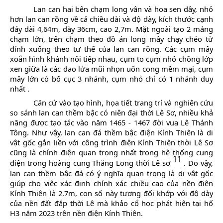
Lan can hai bên chạm long vân và hoa sen dây, nhỏ
hơn lan can rồng về cả chiều dài và độ dày, kích thước cạnh
đáy dài 4,64m, dày 36cm, cao 2,7m. Mặt ngoài tạo 2 mảng
chạm lớn, trên chạm theo đồ án long mây chạy chéo từ
đỉnh xuống theo tư thế của lan can rồng. Các cụm mây
xoắn hình khánh nối tiếp nhau, cụm to cụm nhỏ chồng lớp
xen giữa là các đao lửa mũi nhọn uốn cong mềm mại, cụm
mây lớn có bố cục 3 nhánh, cụm nhỏ chỉ có 1 nhánh duy
nhất
.
Căn cứ vào tạo hình, họa tiết trang trí và nghiên cứu
so sánh lan can thềm bậc có niên đại thời Lê Sơ, nhiều khả
năng được tạo tác vào năm 1465 - 1467 đời vua Lê Thánh
Tông.
Như vậy, lan can đá thềm bậc điện
Kính Thiên là di
vật gốc gắn liền với công trình điện Kính Thiên thời Lê Sơ
cũng là chính điện quan trọng nhất trong hệ thống cung
11
điện trong hoàng cung Thăng Long thời Lê sơ
. Do vậy,
lan can thềm bậc đá có ý nghĩa quan trọng là di vật gốc
giúp cho việc xác định chính xác chiều cao của nền điện
Kính Thiên là 2.7m, con số này tương đối khớp với độ dày
của nền đất đắp thời Lê mà khảo cổ học phát hiện tại hố
H3 năm 2023 trên nền điện Kính Thiên.