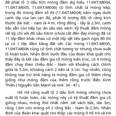
đã phát lộ 3 dấu tích móng đầm (ký hiệu
11.ĐKT.MĐ04,
11.ĐKT.MĐ05, 11.ĐKT.MĐ06)
có tính chất là móng kép,
trong đó móng đầm số 04 (11.ĐKT.MĐ04)
nằm ngay dưới
cạnh tây của lan can đá, phát lộ tương đối rõ ràng kích
thước dài bắc - nam là 4 m, rộng đông
- tây là 2.3m, cạnh
bắc vẫn còn tiếp tục ăn sâu vào vách. Kỹ thuật đầm móng
rất kỹ, chỉ với độ sâu 63cm (chưa cắt đến đáy móng) đã có
11 lớp đầm khác nhau cứ một lớp vật liệu gạch ngói đỏ thì
lại có 1 lớp đầm bằng đất sét. Các móng 11.ĐKT.MĐ05,
11.ĐKT.MĐ06 cũng có tính chất tương tự nhưng chưa xuất
lộ hoàn toàn. Nhận định bước đầu của đoàn khai quật cho
thấy đây là kết cấu đầm gia cố móng kiến trúc, có 4 móng
đầm chạy theo chiều Bắc - Nam với khoảng cách chính
giữa là 5.2m, khoảng cách 2 bên là 3.1m. Tuy nhiên, cũng
không loại trừ khả năng là móng đầm gia cố thềm rồng
giống như móng đầm của thềm rồng trước điện Kính
Thiên (
Nguyễn Văn Mạnh và nnk: 34
-
47
).
Hố H4 cũng xuất lộ 2 dấu tích móng nhưng chưa
xuất lộ hoàn toàn, các móng này có kỹ thuật đầm gia cố
giống nhau, móng thứ nhất nằm sát vách bắc, dài 3m,
rộng 1,6m còn móng số 2 rộng Bắc -
Nam là 2.3m. Nhận
định của đoàn khai quật cho thấy: các móng ở hố H3 và H4