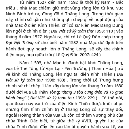
Từ năm 1527 đến năm 1592 là thời kỳ Nam - Bắc
triều
,
nhà Mạc chiếm giữ một vùng rộng lớn từ khu vực
Ninh Bình trở ra, đóng đô ở Thăng Long. Trong thời gian
này, chính sử gần như không ghi chép gì về hoạt động của
nhà Mạc ở điện Kính Thiên, chỉ có sự kiện Mạc Đăng Dung
lên ngôi ở chính điện (
Đại Việt sử ký toàn thư
1998: 110
) vào
tháng 6 năm 1527. Ngoài ra, chỉ có Lê Quý Đôn chép trong
Đại Việt Thông sử
cho biết
năm 1582 nhà Mạc dự định tiến
hành đợt quy hoạch lớn ở Thăng Long, sẽ xây tòa chính
điện nguy nga giữa trời
(
Lê Quý Đôn 2007: 424
).
Năm 1
593,
nhà Mạc bị đánh bật khỏi Thăng Long,
vua Lê Thế Tông từ
Vạn Lại
-
Yên Trường (
Thanh Hóa
)
trở
về
kinh đô Thăng Long, lên ngự tại điện Kính Thiên (
Đại
Việt sử ký toàn thư
1998: 183)
.
Trong thời Lê Trung hưng
chính sử chỉ chép 1 lần xây dựng lớn vào
tháng 9 năm 1630
dưới đời vua Lê Thần Tông;
“dựng 3 tòa cung điện và 16 gian
hành lang”
(
Đại Việt sử ký toàn thư
1998: 229
)
.
Có thể nói,
giai đoạn này vai trò của điện Kính Thiên được khôi phục
nhưng tình hình chính trị ở Thăng Long có sự thay đổi,
ngoài Hoàng thành của vua Lê còn có thêm Vương phủ của
chúa Trịnh. Đặc biệt, từ giữa thế kỷ XVIII, quyền lực của
chúa Trịnh được đẩy lên cao lấn át quyền hành vua Lê, vai