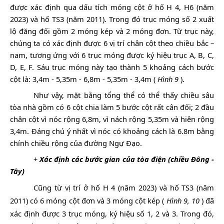
được xác định qua dấu tích móng cột ở hố H
4, H6 (năm
2023) và hố TS3 (năm 2011). Trong đó trục móng số 2 xuất
lộ đăng đối gồm 2 móng kép và 2 móng đơn. Từ trục này,
chúng ta có xác định được 6 vị trí chân cột theo chiều bắc –
nam, tương ứng với 6 trục móng được ký hiệu trục A, B, C,
D, E, F. Sáu trục móng này tạo thành 5 khoảng cách bước
cột là: 3,4m - 5,35m -
6,8m - 5,35m - 3,4m (
Hình 9
).
Như vậy, mặt bằng tổng thể có thể thấy chiều sâu
tòa nhà gồm có 6 cột chia làm 5 bước cột rất cân đối; 2 đầu
chân cột vì nóc rộng 6,8m, vì nách rộng 5,35m và hiên rộng
3,4m. Đáng chú ý nhất vì nóc có khoảng cách là 6.8m bằng
chính chiều rộng của đường Ngự Đạo.
+
Xác định các bước gian của tòa điện (chiều Đông -
Tây)
Cũng từ vị trí
ở hố H
4 (năm 2023) và hố TS3 (năm
2011) có 6 móng cột đơn và 3 móng cột kép (
Hình 9, 10
) đã
xác định được 3 trục móng, ký hiệu số 1, 2 và 3. Trong đó,