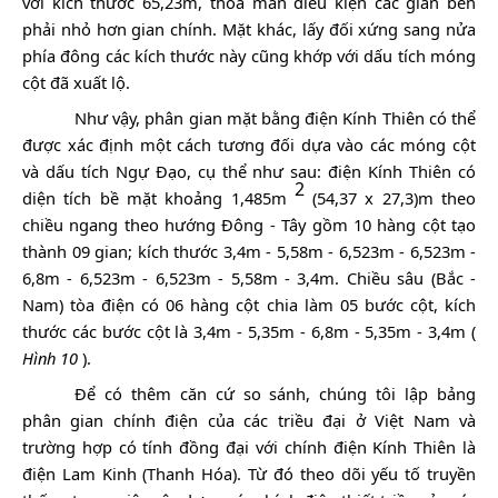
với kích thước 65,23m, thỏa mãn điều kiện các gian bên
phải nhỏ hơn gian chính. Mặt khác, lấy đối xứng sang nửa
phía đông các kích thước này cũng khớp với dấu tích móng
cột đã xuất lộ.
Như vậy, phân gian mặt bằng điện Kính Thiên có thể
được xác định một cách tương đối dựa vào các móng cột
và dấu tích Ngự Đạo, cụ thể như sau: điện Kính Thiên có
2
diện tích bề mặt khoảng 1,485m
(54,37 x 27,3)m theo
chiều ngang theo hướng Đông - Tây gồm 10 hàng cột tạo
thành 09 gian; kích thước 3,4m - 5,58m - 6,523m - 6,523m -
6,8m - 6,523m - 6,523m - 5,58m - 3,4m. Chiều sâu (Bắc -
Nam) tòa điện có 06 hàng cột chia làm 05 bước cột, kích
thước các bước cột là 3,4m - 5,35m - 6,8m - 5,35m - 3,4m (
Hình 10
).
Để có thêm căn cứ so sánh, chúng tôi lập bảng
phân gian chính điện của các triều đại ở Việt Nam và
trường hợp có tính đồng đại với chính điện Kính Thiên là
điện Lam Kinh (Thanh Hóa). Từ đó theo dõi yếu tố truyền