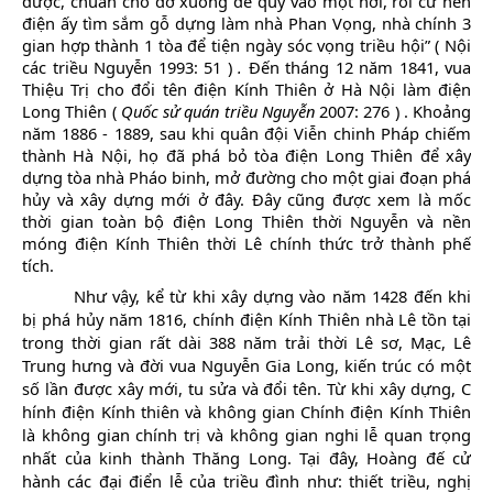
được, chuẩn cho dỡ xuống để quy vào một nơi, rồi cứ nền
điện ấy tìm sắm gỗ dựng làm nhà Phan Vọng, nhà chính 3
gian hợp thành 1 tòa để tiện ngày sóc vọng triều hội”
(
Nội
các triều Nguyễn 1993: 51
)
.
Đến tháng 12 năm 1841, vua
Thiệu Trị
cho đổi tên điện Kính Thiên ở Hà Nội làm điện
Long Thiên (
Quốc sử quán triều Nguyễn
2007: 276
)
. Khoảng
năm 1886 - 1889, sau khi quân đội Viễn chinh Pháp chiếm
thành Hà Nội, họ đã phá bỏ tòa điện Long Thiên để xây
dựng tòa nhà Pháo binh, mở đường cho một giai đoạn phá
hủy và xây dựng mới ở đây.
Đây cũng được xem là mốc
thời gian toàn bộ điện Long Thiên thời Nguyễn và nền
móng điện Kính Thiên thời Lê chính thức trở thành phế
tích.
Như vậy, kể từ khi xây dựng vào năm 1428 đến khi
bị phá hủy năm 1816, chính điện Kính Thiên nhà Lê tồn tại
trong thời gian rất dài 388 năm trải thời Lê sơ, Mạc, Lê
Trung hưng và đời vua Nguyễn Gia Long, kiến trúc có một
số lần được xây mới, tu sửa và đổi tên.
Từ khi xây dựng, C
hính điện Kính thiên và không gian Chính điện Kính Thiên
là không gian chính trị và không gian nghi lễ quan trọng
nhất của kinh thành Thăng Long. Tại đây, Hoàng đế
cử
hành các đại điển lễ của triều đình như: thiết triều, nghị