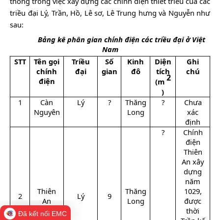
thống trong việc xây dựng các chính điện thiết triều của các
triều đại Lý, Trần, Hồ, Lê sơ, Lê Trung hưng và Nguyễn như
sau:
Bảng kê phân gian chính điện các triều đại ở Việt
Nam
STT
Tên gọi
Triều
Số
Kinh
Diện
Ghi
chính
đại
gian
đô
tích
chú
2
điện
(m
)
1
Càn
Lý
?
Thăng
?
Chưa
Nguyên
Long
xác
định
?
Chính
điện
Thiên
An xây
dựng
năm
Thiên
Thăng
1029,
2
Lý
9
An
Long
được
thời
Đã kết nối EMC