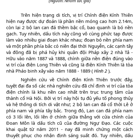
(Nguồn: Nhóm tác giả)
Trên hiện trạng di tích, vị trí Chính điện Kính Thiên
hiện nay được dự đoán là phần nền móng cao hơn 2.14m,
còn lại 2 bộ lan can đá thềm bậc cổ, bao quanh là bó nền
gạch. Tuy nhiên, dấu tích này cũng vô cùng phức tạp được
làm vào nhiều giai đoạn khác nhau; đoạn bó nền phía nam
và một phần phía bắc có niên đại thời Nguyễn, các cạnh tây
và đông đã bị phá hủy khi quân đội Pháp xây 2 nhà Tả -
Hữu vào năm 1887 và 1888, chính giữa nền điện đúng vào
vị trí của điện Long Thiên và cũng là điện Kính Thiên là tòa
nhà Pháo binh xây vào năm 1888 - 1889 (
Hình 2
).
Nghiên cứu về Chính điện Kính Thiên trước đây,
tuyệt đại đa số các nhà nghiên cứu đã chỉ định vị trí của tòa
điện chính là khu nền cao nhất trên trục trung tâm của
thành cổ Hà Nội.
Bởi vị trí này hội tụ đủ yếu tố phong thủy
và hệ thống di tích di vật như; 2 bộ lan can đá cổ thời Lê ở
phía nam và phía tây bắc. Trong đó, Lan can đá phía nam
có 3 lối lên, lối lên ở chính giữa thẳng với cửa chính của
Đoan Môn là dấu tích cũ của đường Ngự Đạo. Các cuộc
khai quật từ năm 2011 - nay đã minh chứng một cách
thuyết phục cho nhận định sáng suất đó. Tuy nhiên, dấu