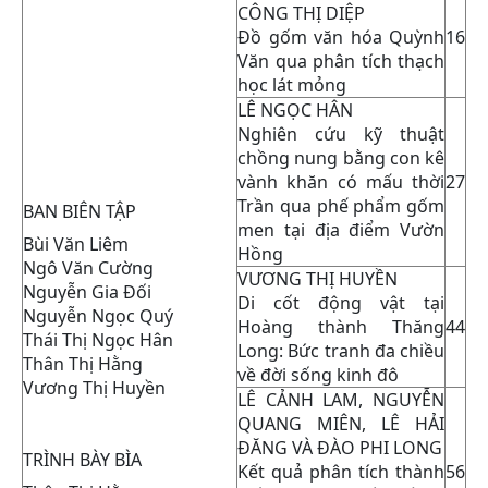
CÔNG THỊ DIỆP
Đồ gốm văn hóa Quỳnh
16
Văn qua phân tích thạch
học lát mỏng
LÊ NGỌC HÂN
Nghiên cứu kỹ thuật
chồng nung bằng con kê
vành khăn có mấu thời
27
Trần qua phế phẩm gốm
BAN BIÊN TẬP
men tại địa điểm Vườn
Bùi Văn Liêm
Hồng
Ngô Văn Cường
VƯƠNG THỊ HUYỀN
Nguyễn Gia Đối
Di cốt động vật tại
Nguyễn Ngọc Quý
Hoàng thành Thăng
44
Thái Thị Ngọc Hân
Long: Bức tranh đa chiều
Thân Thị Hằng
về đời sống kinh đô
Vương Thị Huyền
LÊ CẢNH LAM, NGUYỄN
QUANG MIÊN, LÊ HẢI
ĐĂNG VÀ ĐÀO PHI LONG
TRÌNH BÀY BÌA
Kết quả phân tích thành
56