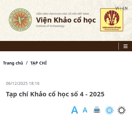
|
VI
EN
Trang chủ
TẠP CHÍ
06/12/2025 18:16
Tạp chí Khảo cổ học số 4 - 2025
D
10
tr
k