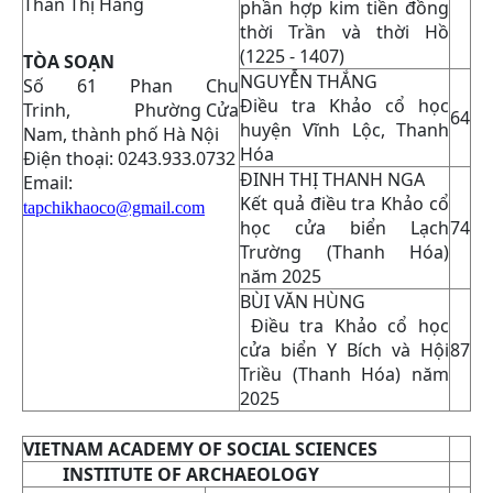
Thân Thị Hằng
phần hợp kim tiền đồng
thời Trần và thời Hồ
(1225 - 1407)
TÒA SOẠN
NGUYỄN THẮNG
Số 61 Phan Chu
Điều tra Khảo cổ học
Trinh, Phường Cửa
64
huyện Vĩnh Lộc, Thanh
Nam, thành phố Hà Nội
Hóa
Điện thoại: 0243.933.0732
ĐINH THỊ THANH NGA
Email:
Kết quả điều tra Khảo cổ
tapchikhaoco@gmail.com
học cửa biển Lạch
74
Trường (Thanh Hóa)
năm 2025
BÙI VĂN HÙNG
Điều tra Khảo cổ học
cửa biển Y Bích và Hội
87
Triều (Thanh Hóa) năm
2025
VIETNAM ACADEMY OF SOCIAL SCIENCES
INSTITUTE OF ARCHAEOLOGY