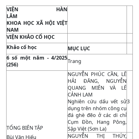
VIỆN HÀN
LÂM
KHOA HỌC XÃ HỘI VIỆT
NAM
VIỆN KHẢO CỔ HỌC
Khảo cổ học
MỤC LỤC
6 số một năm - 4/2025
Trang
(256)
NGUYỄN PHÚC CẦN, LÊ
HẢI ĐĂNG, NGUYỄN
QUANG MIÊN VÀ LÊ
CẢNH LAM
Nghiên cứu dấu vết sử
3
dụng trên nhóm công cụ
đá ghè đẽo ở các di chỉ
Cụm Đồn, Hang Pông,
TỔNG BIÊN TẬP
Sập Việt (Sơn La)
NGUYỄN THỊ THÚY,
Bùi Văn Hiếu