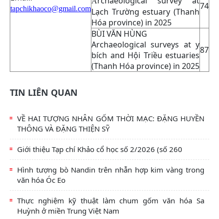
rchaeological survey at
A
74
tapchikhaoco@gmail.com
Lạch Trường estuary (Thanh
Hóa province) in 2025
BÙI VĂN HÙNG
Archaeological surveys at y
87
bích and Hội Triều estuaries
(Thanh Hóa province) in 2025
TIN LIÊN QUAN
VỀ HAI TƯỢNG NHÂN GỐM THỜI MẠC: ĐẶNG HUYỀN
THÔNG VÀ ĐẶNG THIỆN SỸ
Giới thiệu Tạp chí Khảo cổ học số 2/2026 (số 260
Hình tượng bò Nandin trên nhẫn hợp kim vàng trong
văn hóa Óc Eo
Thực nghiệm kỹ thuật làm chum gốm văn hóa Sa
Huỳnh ở miền Trung Việt Nam