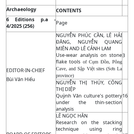
Archaeology
CONTENTS
6 Editions p.a -
Page
4/2025 (256)
NGUYỄN PHÚC CẦN, LÊ HẢI
ĐĂNG, NGUYỄN QUANG
MIÊN AND LÊ CẢNH LAM
Use-wear analysis on stone
3
flake tools
of Cụm Đồn, Pông
Cave, and Sập Việt sites (Sơn La
EDITOR-IN-CHIEF
province)
Bùi Văn Hiếu
NGUYỄN THỊ THÚY, CÔNG
THỊ DIỆP
Quỳnh Văn culture's pottery
16
under the thin-section
analysis
LÊ NGỌC HÂN
Research on the stacking
technique using ring