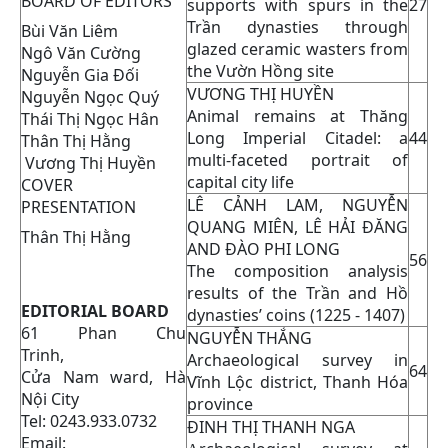
BOARD OF EDITORS
supports with spurs in the
27
Trần dynasties through
Bùi Văn Liêm
glazed ceramic wasters from
Ngô Văn Cường
the Vườn Hồng site
Nguyễn Gia Đối
VƯƠNG THỊ HUYỀN
Nguyễn Ngọc Quý
Animal remains at Thăng
Thái Thị Ngọc Hân
Long Imperial Citadel: a
44
Thân Thị Hằng
multi-faceted portrait of
Vương Thị Huyền
capital city life
COVER
LÊ CẢNH LAM, NGUYỄN
PRESENTATION
QUANG MIÊN, LÊ HẢI ĐĂNG
Thân Thị Hằng
AND ĐÀO PHI LONG
56
The composition analysis
results of the Trần and Hồ
EDITORIAL BOARD
dynasties’ coins (1225 - 1407)
61 Phan Chu
NGUYỄN THẮNG
Trinh,
Archaeological survey in
64
Cửa Nam ward, Hà
Vĩnh Lộc district, Thanh Hóa
Nội City
province
Tel: 0243.933.0732
ĐINH THỊ THANH NGA
Email: