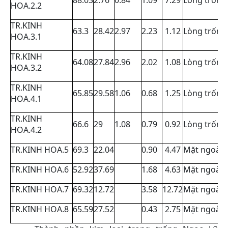
HOA.2.2
TR.KINH
63.3
28.42
2.97
2.23
1.12
Lòng trống,
HOA.3.1
TR.KINH
64.08
27.84
2.96
2.02
1.08
Lòng trống,
HOA.3.2
TR.KINH
65.85
29.58
1.06
0.68
1.25
Lòng trống,
HOA.4.1
TR.KINH
66.6
29
1.08
0.79
0.92
Lòng trống,
HOA.4.2
TR.KINH HOA.5
69.3
22.04
0.90
4.47
Mặt ngoài, 
TR.KINH HOA.6
52.92
37.69
1.68
4.63
Mặt ngoài, 
TR.KINH HOA.7
69.32
12.72
3.58
12.72
Mặt ngoài, 
TR.KINH HOA.8
65.59
27.52
0.43
2.75
Mặt ngoài,