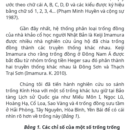
ước theo chữ cái A, B, C, D, Đ và các kiểu được ký hiệu
bằng chữ số 1, 2, 3, 4… (Phạm Minh Huyền và cộng sự
1987).
Gần đây nhất, hệ thống phân loại trống đồng
của nhà khảo cổ học người Nhật Bản là Keiji Imamura
được nhiều nhà nghiên cứu ủng hộ đã chia trống
đồng thành các truyền thống khác nhau. Keiji
Imamura cho rằng trống đồng ở Đông Nam Á được
bắt đầu từ nhóm trống tiền Heger sau đó phân thành
hai truyền thống khác nhau là Đông Sơn và Thạch
Trại Sơn (Imamura. K. 2010).
Chúng tôi đã tiến hành nghiên cứu so sánh
trống Kính Hoa với một số trống khác lưu giữ tại Bảo
tàng Lịch sử Quốc gia như Miếu Môn I, Ngọc Lũ,
Hoàng Hạ, Cổ Loa, Sao Vàng và 4 trống đồng sưu tầm
ở Hải Phòng, Tây Nguyên, Hòa Bình, Yên Bái để có cái
nhìn rõ hơn về trống này (
Bảng 1
).
Bảng 1.
Các chỉ số của một số trống trống