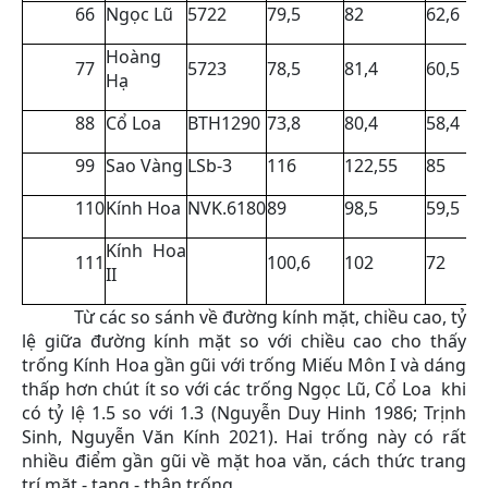
66
Ngọc Lũ
5722
79,5
82
62,6
Hoàng
77
5723
78,5
81,4
60,5
Hạ
88
Cổ Loa
BTH1290
73,8
80,4
58,4
99
Sao Vàng
LSb-3
116
122,55
85
110
Kính Hoa
NVK.6180
89
98,5
59,5
Kính Hoa
111
100,6
102
72
II
Từ các so sánh về đường kính mặt, chiều cao, tỷ
lệ giữa đường kính mặt so với chiều cao cho thấy
trống Kính Hoa gần gũi với trống Miếu Môn I và dáng
thấp hơn chút ít so với các trống Ngọc Lũ, Cổ Loa khi
có tỷ lệ 1.5 so với 1.3 (Nguyễn Duy Hinh 1986; Trịnh
Sinh, Nguyễn Văn Kính 2021). Hai trống này có rất
nhiều điểm gần gũi về mặt hoa văn, cách thức trang
trí mặt - tang - thân trống.