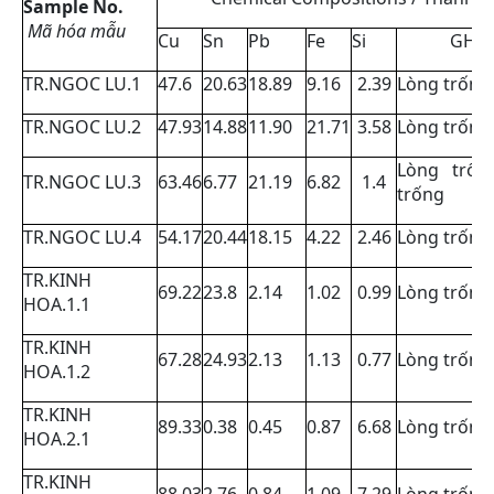
Sample No.
Mã hóa mẫu
Cu
Sn
Pb
Fe
Si
GHI 
TR.NGOC LU.1
47.6
20.63
18.89
9.16
2.39
Lòng trống,
TR.NGOC LU.2
47.93
14.88
11.90
21.71
3.58
Lòng trống,
Lòng trốn
TR.NGOC LU.3
63.46
6.77
21.19
6.82
1.4
trống
TR.NGOC LU.4
54.17
20.44
18.15
4.22
2.46
Lòng trống,
TR.KINH
69.22
23.8
2.14
1.02
0.99
Lòng trống,
HOA.1.1
TR.KINH
67.28
24.93
2.13
1.13
0.77
Lòng trống,
HOA.1.2
TR.KINH
89.33
0.38
0.45
0.87
6.68
Lòng trống
HOA.2.1
TR.KINH
88.03
2.76
0.84
1.09
7.29
Lòng trống