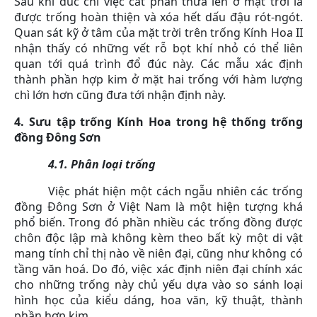
Sau khi đúc chỉ việc cắt phần thừa lên ở mặt trời là
được trống hoàn thiện và xóa hết dấu đậu rót-ngót.
Quan sát kỹ ở tâm của mặt trời trên trống Kính Hoa II
nhận thấy có những vết rỗ bọt khí nhỏ có thể liên
quan tới quá trình đổ đúc này. Các mẫu xác định
thành phần hợp kim ở mặt hai trống với hàm lượng
chì lớn hơn cũng đưa tới nhận định này.
4.
Sưu tập trống Kính Hoa trong hệ thống trống
đồng Đông Sơn
4.1. Phân loại trống
Việc phát hiện một cách ngẫu nhiên các trống
đồng Đông Sơn ở Việt Nam là một hiện tượng khá
phổ biến. Trong đó phần nhiều các trống đồng được
chôn độc lập mà không kèm theo bất kỳ một di vật
mang tính chỉ thị nào về niên đại, cũng như không có
tầng văn hoá. Do đó, việc xác định niên đại chính xác
cho những trống này chủ yếu dựa vào so sánh loại
hình học của kiểu dáng, hoa văn, kỹ thuật, thành
phần hợp kim.