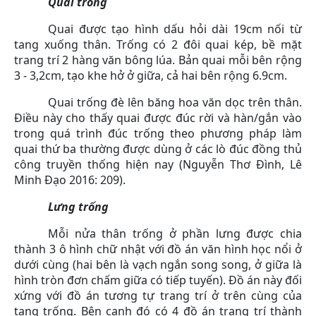
Quai trống
Quai được tạo hình dấu hỏi dài 19cm nối từ
tang xuống thân. Trống có 2 đôi quai kép, bề mặt
trang trí 2 hàng văn bông lúa. Bản quai mỗi bên rộng
3 - 3,2cm, tạo khe hở ở giữa, cả hai bên rộng 6.9cm.
Quai trống đè lên băng hoa văn dọc trên thân.
Điều này cho thấy quai được đúc rời và hàn/gắn vào
trong quá trình đúc trống theo phương pháp làm
quai thứ ba thường được dùng ở các lò đúc đồng thủ
công truyền thống hiện nay (Nguyễn Thơ Đình, Lê
Minh Đạo 2016: 209).
Lưng trống
Mỗi nửa thân trống ở phần lưng được chia
thành 3 ô hình chữ nhật với đồ án văn hình học nổi ở
dưới cùng (hai bên là vạch ngắn song song, ở giữa là
hình tròn đơn chấm giữa có tiếp tuyến). Đồ án này đối
xứng với đồ án tương tự trang trí ở trên cùng của
tang trống. Bên cạnh đó có 4 đồ án trang trí thành