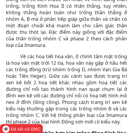
trống, trống Kính Hoa II có thân thẳng, tuy nhiên,
không thẳng hoàn toàn như trống thân thẳng ở
nhóm A, B mà ở phần tiếp giáp giữa thân và chân có
một đoạn choãi khá mạnh làm cho cảm giác thân
được thu thót lại. Đặc điểm này giống với đặc điểm
của thân trống nhóm C và phase 2 theo cách phân
loại của Imamura.
Về các hoạ tiết hoa văn, ở chính tâm mặt trống
là hoa văn mặt trời 12 tia, hoa văn này gặp ở hầu hết
các trống đồng (trừ nhóm trống D, nhóm Vạn Gia Bá
hoặc Tiền Heger). Giữa các cánh sao được trang trí
xen kẽ bởi 2 hoạ tiết khác nhau gồm hoạ tiết các
đường chỉ nổi tạo thành hình nan quạt chụm lại ở
đỉnh xen kẽ với các đường chỉ nổi có hoạ tiết hình mỏ
neo ở đỉnh (lông công). Phong cách trang trí xen kẽ
kiểu này thường gặp trong các trống nhóm B và các
trống nhóm C. Với hệ thống phân loại của Imamura
thì phase 2 của loại hình Đông sơn mới có kiểu này.
Đã kết nối EMC
Bảng 3.
Thành phần hợp kim trống đồng Kính Hoa