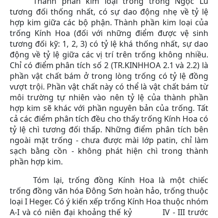
Thành phần kim loại trong trống Ngọc Lũ
tương đối thống nhất, có sự dao động nhẹ về tỷ lệ
hợp kim giữa các bộ phận. Thành phần kim loại của
trống Kính Hoa (đối với những điểm được vệ sinh
tương đối kỹ: 1, 2, 3) có tỷ lệ khá thống nhất, sự dao
động về tỷ lệ giữa các vị trí trên trống không nhiều.
Chỉ có điểm phân tích số 2 (TR.KINHHOA 2.1 và 2.2) là
phần vật chất bám ở trong lòng trống có tỷ lệ đồng
vượt trội. Phần vật chất này có thể là vật chất bám từ
môi trường tự nhiên vào nên tỷ lệ của thành phần
hợp kim sẽ khác với phần nguyên bản của trống. Tất
cả các điểm phân tích đều cho thấy trống Kính Hoa có
tỷ lệ chì tương đối thấp. Những điểm phân tích bên
ngoài mặt trống - chưa được mài lớp patin, chỉ làm
sạch bằng cồn - không phát hiện chì trong thành
phần hợp kim.
Tóm lại, trống đồng Kính Hoa là một chiếc
trống đồng văn hóa Đông Sơn hoàn hảo, trống thuộc
loại I Heger. Có ý kiến xếp trống Kính Hoa thuộc nhóm
A-I và có niên đại khoảng thế kỷ IV - III trước