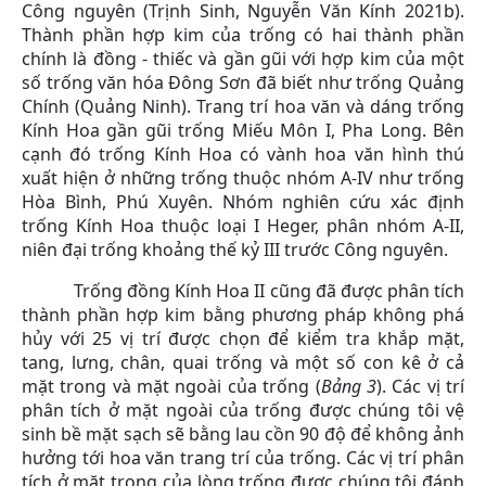
Công nguyên (Trịnh Sinh, Nguyễn Văn Kính 2021b).
Thành phần hợp kim của trống có hai thành phần
chính là đồng - thiếc và gần gũi với hợp kim của một
số trống văn hóa Đông Sơn đã biết như trống Quảng
Chính (Quảng Ninh). Trang trí hoa văn và dáng trống
Kính Hoa gần gũi trống Miếu Môn I, Pha Long. Bên
cạnh đó trống Kính Hoa có vành hoa văn hình thú
xuất hiện ở những trống thuộc nhóm A-IV như trống
Hòa Bình, Phú Xuyên. Nhóm nghiên cứu xác định
trống Kính Hoa thuộc loại I Heger, phân nhóm A-II,
niên đại trống khoảng thế kỷ III trước Công nguyên.
Trống đồng Kính Hoa II cũng đã được phân tích
thành phần hợp kim bằng phương pháp không phá
hủy với 25 vị trí được chọn để kiểm tra khắp mặt,
tang, lưng, chân, quai trống và một số con kê ở cả
mặt trong và mặt ngoài của trống (
Bảng 3
). Các vị trí
phân tích ở mặt ngoài của trống được chúng tôi vệ
sinh bề mặt sạch sẽ bằng lau cồn 90 độ để không ảnh
hưởng tới hoa văn trang trí của trống. Các vị trí phân
tích ở mặt trong của lòng trống được chúng tôi đánh