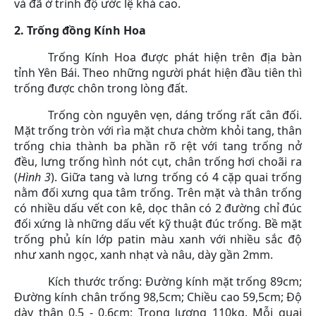
và đã ở trình độ ước lệ khá cao.
2. Trống đồng Kính Hoa
Trống Kính Hoa được phát hiện trên địa bàn
tỉnh Yên Bái. Theo những người phát hiện đầu tiên thì
trống được chôn trong lòng đất.
Trống còn nguyên vẹn, dáng trống rất cân đối.
Mặt trống tròn với rìa mặt chưa chờm khỏi tang, thân
trống chia thành ba phần rõ rệt với tang trống nở
đều, lưng trống hình nót cụt, chân trống hơi choãi ra
(
Hình 3
). Giữa tang và lưng trống có 4 cặp quai trống
nằm đối xưng qua tâm trống. Trên mặt và thân trống
có nhiều dấu vết con kê, dọc thân có 2 đường chỉ đúc
đối xứng là những dấu vết kỹ thuật đúc trống. Bề mặt
trống phủ kín lớp patin màu xanh với nhiều sắc độ
như xanh ngọc, xanh nhạt và nâu, dày gần 2mm.
Kích thước trống: Đường kính mặt trống 89cm;
Đường kính chân trống 98,5cm; Chiều cao 59,5cm; Độ
dày thân 0,5 - 0,6cm; Trọng lượng 110kg. Mỗi quai