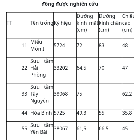
đồng được nghiên cứu
Đường
Đường
Chiều
TT
Tên trống
Ký hiệu
kính mặt
kính chân
cao
(cm)
(cm)
(cm)
Miếu
11
5724
72
83
48
Môn I
Sưu tầm
22
Hải
33202
64.5
70
47
Phòng
Sưu tầm
33
Tây
38068
75
62,2
Nguyên
44
Hòa Bình
5725
49,3
55
35,8
Sưu tầm
55
38067
61,5
66,5
45
Yên Bái