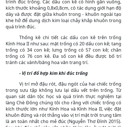
trình đúc trống. Các dấu con kê có hình gần vuông,
kích thước khoảng 0,8x0,8cm, có tác dụng giới hạn độ
dày và được đặt giữa khuôn trong - khuôn ngoài tạo
khe hở để dung dịch kim loại chảy khắp khuôn trong
quá trình đúc.
Thống kê chi tiết các dấu con kê trên trống
Kính Hoa II như sau: mặt trống có 20 dấu con kê; tang
trống có 34 con kê; lưng trống có 57 con kê; chân
trống có 76 con kê. Đa số con kê đều được bố trí
tránh các vành/băng hoa văn trang trí.
- Vị trí đổ hợp kim khi đúc trống
Vị trí mở đậu rót, đậu ngót của hai chiếc trống
trong sưu tập không lưu lại dấu vết trên trống. Từ
quan sát dân tộc học và quá trình thực nghiệm tại
làng Chè Đông chúng tôi cho rằng với chiếc trống có
kích thước lớn như Kính Hoa và Kính Hoa II, việc đặt
khuôn đứng và rót thẳng vào vị trí mặt trời trung tâm
là an toàn nhất cho mẻ đúc (Nguyễn Thơ Đình 2015).