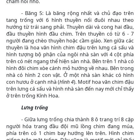
chấm nổi nhỏ.
- Băng 5: Là băng rộng nhất và chủ đạo trên
tang trống với 6 hình thuyền nối đuôi nhau theo
hướng từ trái sang phải. Thuyền dài và cong hai đầu,
đầu thuyền hình đầu chim. Trên thuyền có từ 6 - 7
người đang chèo thuyền hoặc cầm giáo. Xen giữa các
thuyền là hoa văn hình chim đậu trên lưng cá sấu và
hình tượng bộ phận của ngôi nhà sàn với 4 cột phía
trên có nét ngang thể hiện sàn nhà. Bên trên 1 nhà có
hình đôi chim xòe cánh mỏ hướng về nhau. Bên trong
nhà có hình 2 con vật. Ở một nhà sàn khác có hình
con hươu ở cạnh nhà (
Hình 4
). Motif hoa văn chim đậu
trên lưng cá sấu và hình nhà sàn đến nay mới chỉ thấy
ở trên trống Kính Hoa.
Lưng trống
- Giữa lưng trống chia thành 8 ô trang trí 8 cặp
người hóa trang đầu đội mũ lồng chim đang múa,
phía trên có 1 chim bay hướng lên trên. Hình chim
giống trên mặt trống. Đây cũng là motif mới chỉ thấy