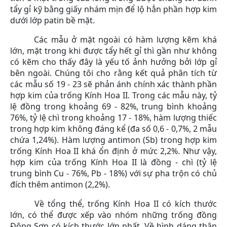
tẩy gỉ kỹ bằng giấy nhám mịn để lộ hẳn phần hợp kim
dưới lớp patin bề mặt.
Các mẫu ở mặt ngoài có hàm lượng kẽm khá
lớn, mặt trong khi được tẩy hết gỉ thì gần như không
có kẽm cho thấy đây là yếu tố ảnh hưởng bởi lớp gỉ
bên ngoài. Chúng tôi cho rằng kết quả phân tích từ
các mẫu số 19 - 23 sẽ phản ánh chính xác thành phần
hợp kim của trống Kính Hoa II. Trong các mẫu này, tỷ
lệ đồng trong khoảng 69 - 82%, trung bình khoảng
76%, tỷ lệ chì trong khoảng 17 - 18%, hàm lượng thiếc
trong hợp kim không đáng kể (đa số 0,6 - 0,7%, 2 mẫu
chứa 1,24%). Hàm lượng antimon (Sb) trong hợp kim
trống Kính Hoa II khá ổn định ở mức 2,2%.
Như vậy,
hợp kim của trống Kính Hoa II là đồng - chì (tỷ lệ
trung bình Cu - 76%, Pb - 18%) với sự pha trộn có chủ
đích thêm antimon (2,2%).
Về tổng thể, trống Kính Hoa II có kích thước
lớn, có thể được xếp vào nhóm những trống đồng
Đông Sơn có kích thước lớn nhất. Về hình dáng thân