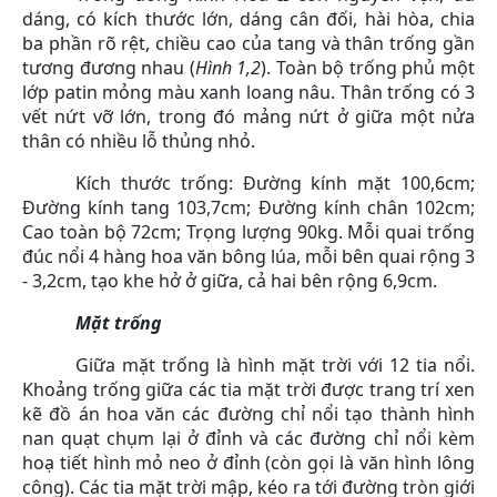
dáng, có kích thước lớn, dáng cân đối, hài hòa, chia
ba phần rõ rệt, chiều cao của tang và thân trống gần
tương đương nhau (
Hình 1,2
). Toàn bộ trống phủ một
lớp patin mỏng màu xanh loang nâu. Thân trống có 3
vết nứt vỡ lớn, trong đó mảng nứt ở giữa một nửa
thân có nhiều lỗ thủng nhỏ.
Kích thước trống: Đường kính mặt 100,6cm;
Đường kính tang 103,7cm; Đường kính chân 102cm;
Cao toàn bộ 72cm; Trọng lượng 90kg. Mỗi quai trống
đúc nổi 4 hàng hoa văn bông lúa, mỗi bên quai rộng 3
- 3,2cm, tạo khe hở ở giữa, cả hai bên rộng 6,9cm.
Mặt trống
Giữa mặt trống là hình mặt trời với 12 tia nổi.
Khoảng trống giữa các tia mặt trời được trang trí xen
kẽ đồ án hoa văn các đường chỉ nổi tạo thành hình
nan quạt chụm lại ở đỉnh và các đường chỉ nổi kèm
hoạ tiết hình mỏ neo ở đỉnh (còn gọi là văn hình lông
công). Các tia mặt trời mập, kéo ra tới đường tròn giới