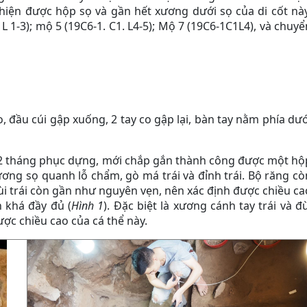
hiện được hộp sọ và gần hết xương dưới sọ của di cốt này
 1-3); mộ 5 (19C6-1. C1. L4-5); Mộ 7 (19C6-1C1L4), và chuyể
 đầu cúi gập xuống, 2 tay co gập lại, bàn tay nằm phía dướ
tháng phục dựng, mới chắp gắn thành công được một hộ
ơng sọ quanh lỗ chẩm, gò má trái và đỉnh trái. Bộ răng cò
đùi trái còn gần như nguyên vẹn, nên xác định được chiều ca
n khá đầy đủ (
Hình 1
). Đặc biệt là xương cánh tay trái và đù
ược chiều cao của cá thể này.