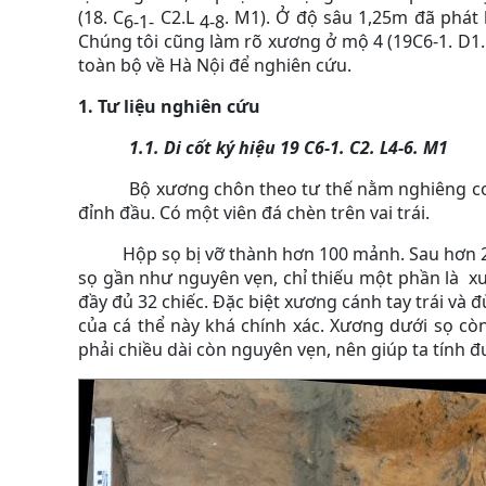
(18. C
C2.L
. M1). Ở độ sâu 1,25m đã phát 
6-1-
4-8
Chúng tôi cũng làm rõ xương ở mộ 4 (19C6-1. D1. L
toàn bộ về Hà Nội để nghiên cứu.
1. Tư liệu nghiên cứu
1.1.
Di cốt ký hiệu 19 C6-1. C2. L4-6. M1
Bộ xương chôn theo tư thế nằm nghiêng co,
đỉnh đầu. Có một viên đá chèn trên vai trái.
Hộp sọ bị vỡ thành hơn 100 mảnh. Sau hơn 2 
sọ gần như nguyên vẹn, chỉ thiếu một phần là xư
đầy đủ 32 chiếc. Đặc biệt xương cánh tay trái và 
của cá thể này khá chính xác. Xương dưới sọ cò
phải chiều dài còn nguyên vẹn, nên giúp ta tính đ