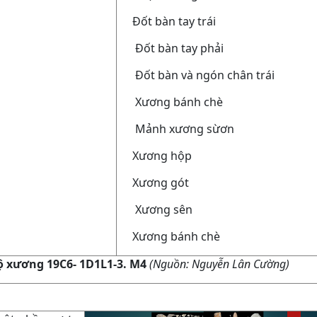
10.
Đốt bàn tay trái
11.
Đốt bàn tay phải
12.
Đốt bàn và ngón chân trái
13.
Xương bánh chè
14.
Mảnh xương sừơn
15.
Xương hộp
16.
Xương gót
17.
Xương sên
18.
Xương bánh chè
 xương 19C6- 1D1L1-3. M4
(Nguồn: Nguyễn Lân Cường)