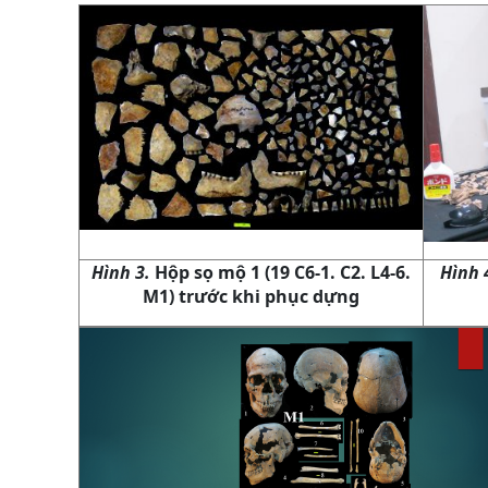
Hình
3.
Hộp sọ mộ 1 (19 C6-1. C2. L4-6.
Hình 
M1) trước khi phục dựng