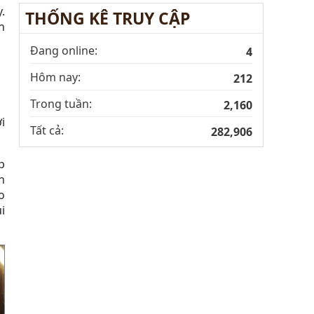
.
THỐNG KÊ TRUY CẬP
n
Đang online:
4
Hôm nay:
212
Trong tuần:
2,160
i
Tất cả:
282,906
p
n
o
i