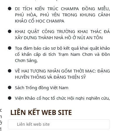
DI TÍCH KIẾN TRÚC CHAMPA ĐỒNG MIỄU,
PHÚ HÒA, PHÚ YÊN TRONG KHUNG CẢNH
KHẢO CỔ HỌC CHAMPA
KHAI QUẬT CÔNG TRƯỜNG KHAI THÁC ĐÁ
XÂY DỰNG THÀNH NHÀ HỒ Ở NÚI AN TÔN
Tọa đàm báo cáo sơ bộ kết quả khai quật khảo
cổ khẩn cấp di tích Trạm Nam Chơn và Đồn
Chơn Sảng,
VỀ HAI TƯỢNG NHÂN GỐM THỜI MẠC: ĐẶNG
HUYỀN THÔNG VÀ ĐẶNG THIỆN SỸ
Sách Trống đồng Việt Nam
Viện Khảo cổ học tổ chức Hội nghị nghiên cứu,
học tập, quán triệt và triển khai thực hiện Nghị
c
LIÊN KẾT WEB SITE
Viện Khảo cổ học làm việc với Đoàn kiểm tra
m
công tác văn thư, lưu trữ và bảo vệ bí mật nhà
ở
nước năm
1