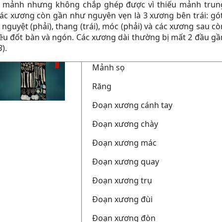
u mảnh nhưng không chắp ghép được vì thiếu mảnh trun
các xương còn gần như nguyên vẹn là 3 xương bên trái: gót
: nguyệt (phải), thang (trái), móc (phải) và các xương sau cò
nhiều đốt bàn và ngón. Các xương dài thường bị mất 2 đầu gầ
3
).
1.
Mảnh sọ
2.
Răng
3.
Đoạn xương cánh tay
4.
Đoạn xương chày
5.
Đoạn xương mác
6.
Đoạn xương quay
7.
Đoạn xương trụ
8.
Đoạn xương đùi
9.
Đoạn xương đòn