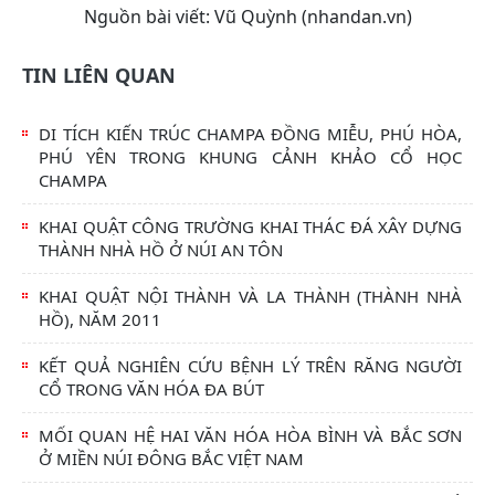
Nguồn bài viết:
Vũ Quỳnh (nhandan.vn)
TIN LIÊN QUAN
DI TÍCH KIẾN TRÚC CHAMPA ĐỒNG MIỄU, PHÚ HÒA,
PHÚ YÊN TRONG KHUNG CẢNH KHẢO CỔ HỌC
CHAMPA
KHAI QUẬT CÔNG TRƯỜNG KHAI THÁC ĐÁ XÂY DỰNG
THÀNH NHÀ HỒ Ở NÚI AN TÔN
KHAI QUẬT NỘI THÀNH VÀ LA THÀNH (THÀNH NHÀ
HỒ), NĂM 2011
KẾT QUẢ NGHIÊN CỨU BỆNH LÝ TRÊN RĂNG NGƯỜI
CỔ TRONG VĂN HÓA ĐA BÚT
MỐI QUAN HỆ HAI VĂN HÓA HÒA BÌNH VÀ BẮC SƠN
Ở MIỀN NÚI ĐÔNG BẮC VIỆT NAM