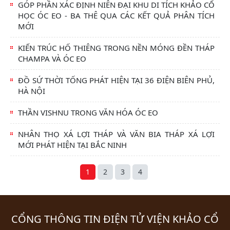
GÓP PHẦN XÁC ĐỊNH NIÊN ĐẠI KHU DI TÍCH KHẢO CỔ
HỌC ÓC EO - BA THÊ QUA CÁC KẾT QUẢ PHÂN TÍCH
MỚI
KIẾN TRÚC HỐ THIÊNG TRONG NỀN MÓNG ĐỀN THÁP
CHAMPA VÀ ÓC EO
ĐỒ SỨ THỜI TỐNG PHÁT HIỆN TẠI 36 ĐIỆN BIÊN PHỦ,
HÀ NỘI
THẦN VISHNU TRONG VĂN HÓA ÓC EO
NHÂN THỌ XÁ LỢI THÁP VÀ VĂN BIA THÁP XÁ LỢI
MỚI PHÁT HIỆN TẠI BẮC NINH
1
2
3
4
CỔNG THÔNG TIN ĐIỆN TỬ VIỆN KHẢO CỔ