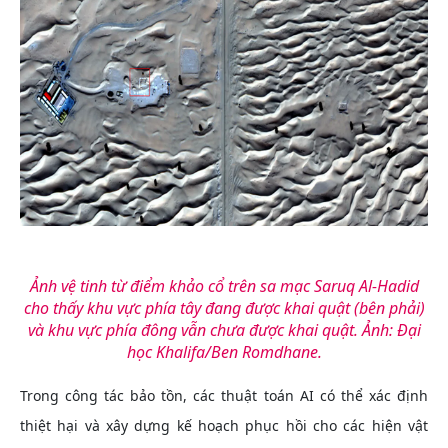
Ảnh vệ tinh từ điểm khảo cổ trên sa mạc Saruq Al-Hadid
cho thấy khu vực phía tây đang được khai quật (bên phải)
và khu vực phía đông vẫn chưa được khai quật. Ảnh: Đại
học Khalifa/Ben Romdhane.
Trong công tác bảo tồn, các thuật toán AI có thể xác định
thiệt hại và xây dựng kế hoạch phục hồi cho các hiện vật