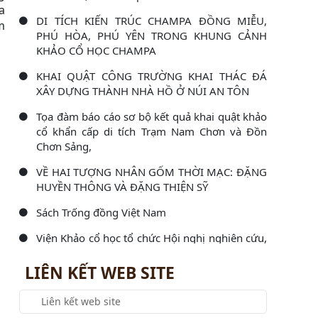
a
DI TÍCH KIẾN TRÚC CHAMPA ĐỒNG MIỄU,
m
PHÚ HÒA, PHÚ YÊN TRONG KHUNG CẢNH
KHẢO CỔ HỌC CHAMPA
KHAI QUẬT CÔNG TRƯỜNG KHAI THÁC ĐÁ
XÂY DỰNG THÀNH NHÀ HỒ Ở NÚI AN TÔN
Tọa đàm báo cáo sơ bộ kết quả khai quật khảo
cổ khẩn cấp di tích Trạm Nam Chơn và Đồn
Chơn Sảng,
VỀ HAI TƯỢNG NHÂN GỐM THỜI MẠC: ĐẶNG
HUYỀN THÔNG VÀ ĐẶNG THIỆN SỸ
Sách Trống đồng Việt Nam
Viện Khảo cổ học tổ chức Hội nghị nghiên cứu,
học tập, quán triệt và triển khai thực hiện Nghị
LIÊN KẾT WEB SITE
Viện Khảo cổ học làm việc với Đoàn kiểm tra
công tác văn thư, lưu trữ và bảo vệ bí mật nhà
nước năm