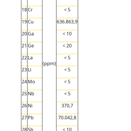
18
Cr
< 5
19
Cu
636.863,9
20
Ga
< 10
21
Ge
< 20
22
La
< 5
(ppm)
23
Li
< 5
24
Mo
< 5
25
Nb
< 5
26
Ni
370,7
27
Pb
70.042,8
28
Sb
< 10