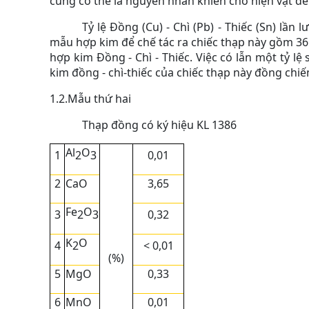
cũng có thể là nguyên nhân khiến cho hiện vật dễ b
Tỷ lệ Đồng (Cu) - Chì (Pb) - Thiếc (Sn) lần
mẫu hợp kim để chế tác ra chiếc thạp này gồm 36
hợp kim Đồng - Chì - Thiếc. Việc có lẫn một tỷ lệ
kim đồng - chì-thiếc của chiếc thạp này đồng chiếm
1.2.Mẫu thứ hai
Thạp đồng có ký hiệu KL 1386
Al
O
1
0,01
2
3
2
CaO
3,65
Fe
O
3
0,32
2
3
K
O
4
< 0,01
2
(%)
5
MgO
0,33
6
MnO
0,01