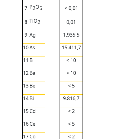
P
O
7
< 0,01
2
5
TiO
8
0,01
2
9
Ag
1.935,5
10
As
15.411,7
11
B
< 10
12
Ba
< 10
13
Be
< 5
14
Bi
9.816,7
15
Cd
< 2
16
Ce
< 5
17
Co
< 2