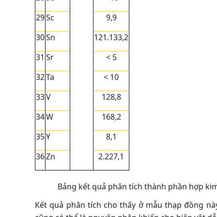
29
Sc
9,9
30
Sn
121.133,2
31
Sr
< 5
32
Ta
< 10
33
V
128,8
34
W
168,2
35
Y
8,1
36
Zn
2.227,1
Bảng kết quả phân tích thành phần hợp ki
Kết quả phân tích cho thấy ở mẫu thạp đồng nà