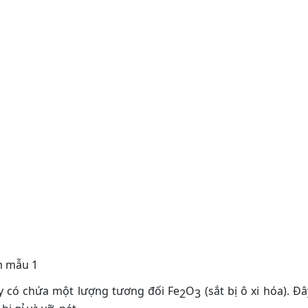
m mẫu 1
y có chứa một lượng tương đối Fe
O
(sắt bị ô xi hóa). Đâ
2
3