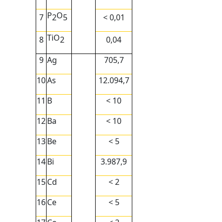
P
O
7
< 0,01
2
5
TiO
8
0,04
2
9
Ag
705,7
10
As
12.094,7
11
B
< 10
12
Ba
< 10
13
Be
< 5
14
Bi
3.987,9
15
Cd
< 2
16
Ce
< 5