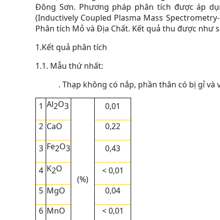
Đông Sơn. Phương pháp phân tích được áp dụ
(Inductively Coupled Plasma Mass Spectrometry- 
Phân tích Mỏ và Địa Chất. Kết quả thu được như 
1.Kết quả phân tích
1.1. Mẫu thứ nhất:
. Thạp không có nắp, phần thân có bị gỉ và 
Al
O
1
0,01
2
3
2
CaO
0,22
Fe
O
3
0,43
2
3
K
O
4
< 0,01
2
(%)
5
MgO
0,04
6
MnO
< 0,01