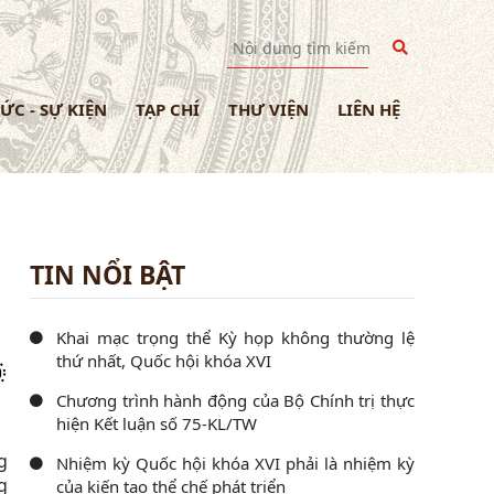
TỨC - SỰ KIỆN
TẠP CHÍ
THƯ VIỆN
LIÊN HỆ
TIN NỔI BẬT
Khai mạc trọng thể Kỳ họp không thường lệ
thứ nhất, Quốc hội khóa XVI
Chương trình hành động của Bộ Chính trị thực
hiện Kết luận số 75-KL/TW
g
Nhiệm kỳ Quốc hội khóa XVI phải là nhiệm kỳ
g
của kiến tạo thể chế phát triển