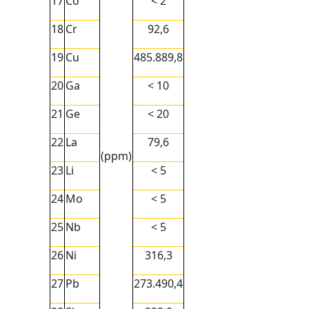
17
Co
< 2
18
Cr
92,6
19
Cu
485.889,8
20
Ga
< 10
21
Ge
< 20
22
La
79,6
(ppm)
23
Li
< 5
24
Mo
< 5
25
Nb
< 5
26
Ni
316,3
27
Pb
273.490,4