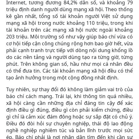
Internet, tương đương 84,2% dân số, và khoảng 79
triệu định danh người dùng mạng xã hội. Theo thống
kê gần nhất, tổng số tài khoản người Việt sử dụng
mạng xã hội trong nước khoảng 110 triệu, trong khi
tài khoản trên các mạng xã hội nước ngoài khoảng
203 triệu. Môi trường số như vậy giúp báo chí vừa có
cơ hội tiếp cận công chúng rộng hơn bao giờ hết, vừa
phải cạnh tranh trực tiếp với dòng nội dung khổng lồ
do các nền tảng và người dùng tạo ra từng giờ, từng
phút. Trên không gian số, hầu như mọi cá nhân đều
có thể đưa tin. Các tài khoản mạng xã hội đều có thể
tạo ảnh hưởng trong một cộng đồng nhất định.
Tuy nhiên, sự thay đổi đó không làm giảm vai trò của
báo chí cách mạng. Trái lại, khi thông tin quá nhiều,
xã hội càng cần những địa chỉ đáng tin cậy để xác
định điều gì đúng, điều gì còn phải kiểm chứng, điều
gì chỉ là cảm xúc đám đông hoặc sự sắp đặt có chủ ý.
Điều đó đòi hỏi sự chuyên nghiệp, thái độ lao động
nghề nghiệp nghiêm túc và bản lĩnh trước mọi sức
ép. Báo chí phải là nơi nhân dân tìm đến khi cần sự