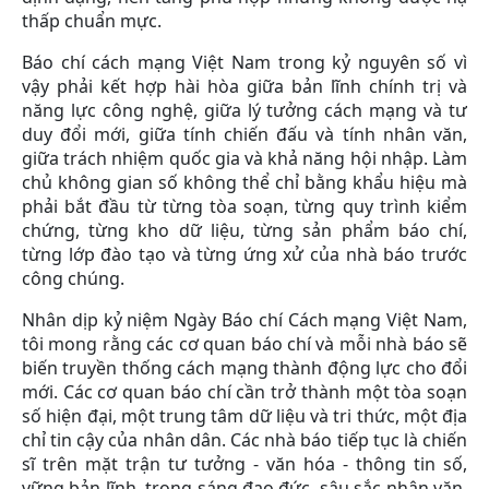
thấp chuẩn mực.
Báo chí cách mạng Việt Nam trong kỷ nguyên số vì
vậy phải kết hợp hài hòa giữa bản lĩnh chính trị và
năng lực công nghệ, giữa lý tưởng cách mạng và tư
duy đổi mới, giữa tính chiến đấu và tính nhân văn,
giữa trách nhiệm quốc gia và khả năng hội nhập. Làm
chủ không gian số không thể chỉ bằng khẩu hiệu mà
phải bắt đầu từ từng tòa soạn, từng quy trình kiểm
chứng, từng kho dữ liệu, từng sản phẩm báo chí,
từng lớp đào tạo và từng ứng xử của nhà báo trước
công chúng.
Nhân dịp kỷ niệm Ngày Báo chí Cách mạng Việt Nam,
tôi mong rằng các cơ quan báo chí và mỗi nhà báo sẽ
biến truyền thống cách mạng thành động lực cho đổi
mới. Các cơ quan báo chí cần trở thành một tòa soạn
số hiện đại, một trung tâm dữ liệu và tri thức, một địa
chỉ tin cậy của nhân dân. Các nhà báo tiếp tục là chiến
sĩ trên mặt trận tư tưởng - văn hóa - thông tin số,
vững bản lĩnh, trong sáng đạo đức, sâu sắc nhân văn,