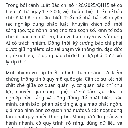
Trong bối cảnh Luật Báo chí số 126/2025/QH15 sẽ có
hiệu lực từ ngày 1-7-2026, việc hoàn thiện thể chế báo
chí số là hết sức cần thiết. Thể chế phải bảo vệ quyền
tác nghiệp đúng pháp luật, khuyến khích đổi mới
sáng tạo, tạo hành lang cho tòa soạn số, kinh tế báo
chí số, báo chí dữ liệu, bảo vệ bản quyền và sử dụng
AI có trách nhiệm. Đồng thời, kỷ cương báo chí phải
được giữ nghiêm; các sai phạm về thông tin, đạo đức
nghề nghiệp, lợi dụng báo chí để trục lợi phải được xử
lý kịp thời.
Một nhiệm vụ cấp thiết là hình thành năng lực kiểm
chứng thông tin ở quy mô quốc gia. Cần có sự kết nối
chặt chẽ giữa cơ quan quản lý, cơ quan báo chí chủ
lực, chuyên gia công nghệ, cơ sở đào tạo, doanh
nghiệp nền tảng và cộng đồng để phát hiện, xác
minh, cảnh báo, phản bác tin giả, giả mạo phát ngôn,
giả mạo hình ảnh cơ quan nhà nước và các hoạt động
tán phát gây nhiễu thông tin. Mạng lưới đó phải vận
hành nhanh, có quy trình rõ ràng, dùng dữ liệu và